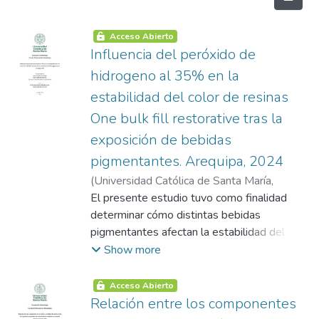
Acceso Abierto
Influencia del peróxido de
hidrogeno al 35% en la
estabilidad del color de resinas
One bulk fill restorative tras la
exposición de bebidas
pigmentantes. Arequipa, 2024
(
Universidad Católica de Santa María
,
2025-10-05
El presente estudio tuvo como finalidad
)
Flores Chambi, Ana Claudia
determinar cómo distintas bebidas
pigmentantes afectan la estabilidad del
color de la resina compuesta One Bulk Fill,
Show more
así como analizar la eficacia del peróxido de
hidrógeno al 35% para disminuir dichas
Acceso Abierto
alteraciones cromáticas. Para ello, se
Relación entre los componentes
confeccionaron discos de resina que fueron