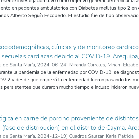
presente investigación tuvo como objetivo general determinar la as
ito de Uchumayo (0.9065 mg/L), clasificándose en el rango de ries
iento en pacientes ambulatorios con Diabetes mellitus tipo 2 en e
concentraciones dentro del rango aceptable (<0.7 mg/L). La prue
rlos Alberto Seguín Escobedo. El estudio fue de tipo observaciona
los niveles de flúor según distrito (p=0.000). Conclusión: La mayo
acional. Las técnicas empleadas fueron la encuesta y la observac
flúor en el agua, sin embargo, en Uchumayo se detectó un valor
onario de adherencia terapéutica- test de Morisky-Green y ficha d
go potencial para la salud dental de la población. Se recomienda 
(EsSI). El universo estuvo conformado por 150 pacientes y la mues
ento del agua en las zonas afectadas.
80 pacientes. Al aplicar el estadístico no paramétrico de correlac
 sociodemográficas, clínicas y de monitoreo cardiac
e determinó que existe correlación positiva baja entre la frecuen
 secuelas cardiacas debido al COVID-19. Arequipa
bserva que existe correlación negativa moderada entre la frecuenc
a de Santa María
,
2024-06-24
)
Miranda Corrales, Miriam Elizabe
ue existe asociación entre la polifarmacia y adherencia al tratam
urante la pandemia de la enfermedad por COVID-19, se diagnosti
s mellitus tipo 2. Además de ello se determinó que el 88,8% d
V 2 y desde que empezó la enfermedad fueron pasando los me
miento farmacológico y solo el 11.3% son adherentes, asimismo
as persistentes que duraron mucho tiempo e incluso iniciaron nu
% pacientes entre 61 a 70 años, 57.5% de género femenino, 57
dio observacional, explicativo, retrospectivo y actual con el objet
rior, También hubo presencia de múltiples comorbilidades, como: 
odemográficas, clínicas y de monitoreo cardiaco de pacientes con
l (50 %), insuficiencia cardiaca (25%). Los fármacos recetados co
en Arequipa. Este estudio se realizó durante los meses de oct
lina, clonazepam, metformina, atorvastatina, levotiroxina, gliben
ad de estudio, según criterio de inclusión, se obtuvo una muestr
ógica en carne de porcino proveniente de distintos
.
 la ficha de recolección de datos de los pacientes cardiaco y poste
 (fase de distribución) en el distrito de Cayma, Ar
Holter de los pacientes que hayan o no padecido de COVID-19. Par
a de Santa María
,
2024-12-19
)
Cuadros Salazar, Karla Patricia