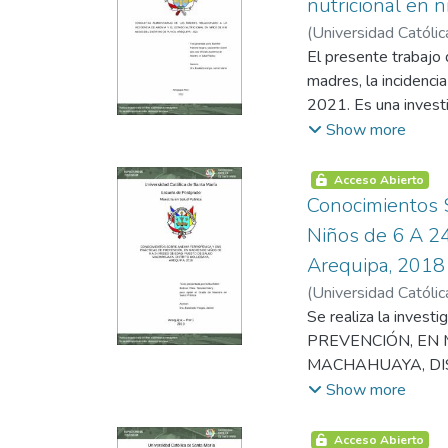
nutricional en 
la técnica de observ
diferencias. Al térm
(
Universidad Católic
indicaron que Ios ni
hipótesis planteada
El presente trabajo 
concentración, este 
que supera el límite
madres, la incidenci
encontró que 79 niño
2021. Es una investi
representaba el 98,
cabo en el distrito 
Show more
muestra estuvo conf
exclusión. Para la r
Acceso Abierto
observación directa 
Conocimientos 
procesamiento de lo
Niños de 6 A 2
estadístico SPSS 2
Arequipa, 2018
meses de edad, 45.
(
Universidad Católic
33.33%. El 45.45 % 
Se realiza la in
al estado nutricion
PREVENCIÓN, EN 
Desnutrición Crónic
MACHAHUAYA, DISTR
entre 30 a 59 años,
Anemia y b) Práctica
Show more
independientes. Tam
conocimientos y las 
que en sus casas co
meses de edad. El es
destinaban 20 a 50 
Acceso Abierto