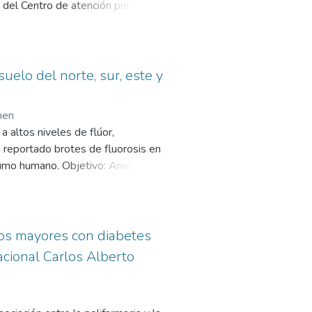
el Centro de atención primaria III
cesibilidad es mayor la
 2021. Metodología: El estudio es
itudes hacia el confinamiento por
os. La muestra de estudio es no
 vive por las restricciones
uelo del norte, sur, este y
festó su intención de participar de
n Rho de Spearman. Resultados.
men
or COVID 19 y el Síndrome de
a altos niveles de flúor,
a del 99% y significancia de 0,01.
 reportado brotes de fluorosis en
nen actitudes favorables y
sumo humano. Objetivo: Analizar y
 favorable en el factor conductual.
les, reservorios, aguas
n personal, 46% nivel moderado de
e la ciudad de Arequipa durante el
 actitudes menos favorables hacia
ransversal. Se recolectaron 75
 personal en estudio
s fechas. El análisis de flúor se
tos mayores con diabetes
e iones acoplado al equipo
acional Carlos Alberto
es. Los datos fueron procesados
a comparar los niveles entre
caron valores significativamente