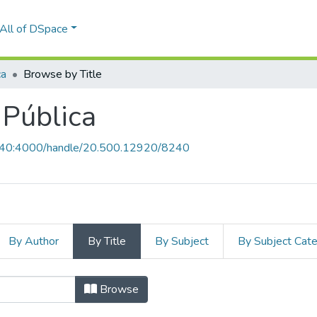
All of DSpace
ca
Browse by Title
 Pública
.6.40:4000/handle/20.500.12920/8240
By Author
By Title
By Subject
By Subject Cat
d Pública by Title
Browse