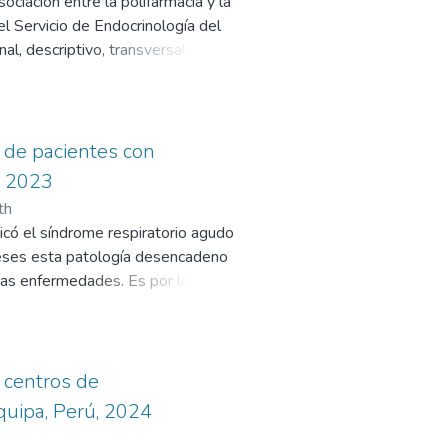
ociación entre la polifarmacia y la
go para fluorosis. El resto de los
l Servicio de Endocrinología del
ba ANOVA reveló diferencias
l, descriptivo, transversal,
ría de los distritos presentan
ión documental. Se aplicaron dos
 que excede el rango recomendado,
e recolección de datos la Historia
la implementación de políticas de
tra seleccionada según criterios
ión de spearman con un nivel de
o de pacientes con
cia en la toma del fármaco y el
, 2023
ia y la hora indicada, de esta
th
iento terapéutico en adultos
có el síndrome respiratorio agudo
e los pacientes encuestado no son
ses esta patología desencadeno
 se determinó como edad
evas enfermedades. Es por lo que
.4 % estado civil casado, 48.8%
ivo de identificar las
dislipidemias (57,5%),
 antecedente de secuelas cardiacas
n mayor frecuencia estuvo
ubre a diciembre después de haber
clamida siendo estos fármacos los
a de 252 pacientes de los cuales
 centros de
rior se analizó los informes del
equipa, Perú, 2024
a el análisis estadístico se