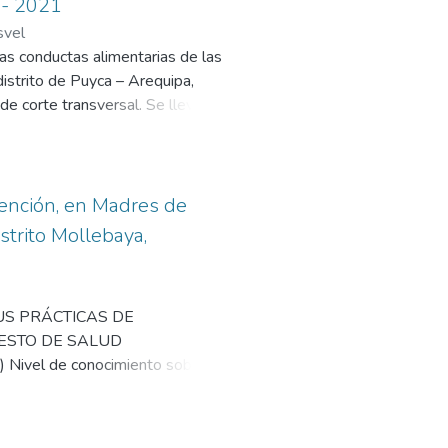
 - 2021
tales de los niños. Los resultados
rechazando parcialmente la
svel
alidad bajos. A pesar de su baja
se encontró carga microbiológica
las conductas alimentarias de las
s hallazgos. Específicamente, se
distrito de Puyca – Arequipa,
de fluorosis dental, lo que
de corte transversal. Se llevó a
equipa, en el mes de Mayo. La
n los criterios de inclusión y
ca el cuestionario y la
lección de datos. Para el
ención, en Madres de
or análisis en el Programa
trito Mollebaya,
7.88% tuvieron entre 26 y 36
la incidencia de anemia del
letos. Seguidamente, en relación
SUS PRÁCTICAS DE
ara su edad, 39.39% presentaron
UESTO DE SALUD
adres de los niños 63.64% tuvieron
ivel de conocimiento sobre
olo 16.67% trabajadoras
r la relación entre los
e 2 a 3 hijos, 31.82% indicaron
s madres de los niños de 6 a 24
menor al sueldo mínimo y 75.76%
lacional, la muestra fue de 155
es presentaron conductas