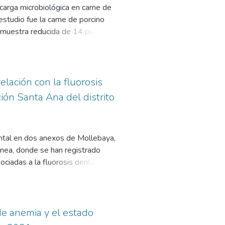
ficado por un cardiólogo. Se dio
 carga microbiológica en carne de
rtadas utilizando frecuencias y
estudio fue la carne de porcino
ral y de dispersión previa
na muestra reducida de 14 puestos
egún la presencia de antecedente
campo y laboratorial y de nivel
do, la comparación de variables
e el Agar Selectivo Chromocult
que existieron diferencias
 Coliformes Totales y Escherichia
ado final que los pacientes
 Salmonella spp. y, por último, se
elación con la fluorosis
,6 ± 18,3 años y la mayoría fue
mo resultado, el estudio obtuvo un
ón Santa Ana del distrito
D-19. El 26,98% tuvo diagnóstico
ormes Totales, 652.5 UFC/g de la
ienes tuvieron antecedente de
 estadística los resultados fueron
robiológica en diferentes centros
dental en dos anexos de Mollebaya,
rga microbiológica solo entre
ránea, donde se han registrado
rcados si presentó diferencia
ciadas a la fluorosis dental. EI
antificación de desarrollo de
orosis dental y la concentración de
ncias significativas tanto
bservación clínica y de
eria Salmonella spp., tanto en
 cuantitativo. El ámbito de estudio
endo el mayor número de muestras
lectaron muestras en frascos de
de anemia y el estado
vo diferencia estadística
tieron al laboratorio de BHIOS. En
o, entre supermercados no hubo