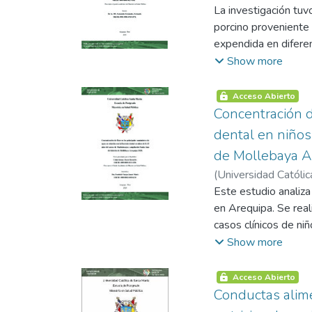
extrajo la informaci
La investigación tuv
en dos etapas, primer
porcino proveniente 
porcentajes; mientra
expendida en diferen
evaluación de su nor
de venta, se utilizó
Show more
de COVID-19. Para co
comparativo. Dentro
numéricas según los 
para hallar desarro
Acceso Abierto
estadísticamente sig
coli; también se uti
Concentración de
cardiacos con monito
preparó el Agar Nutr
dental en niños
del sexo femenino 
desarrollo promedio
de arritmia cardiaca
de Mollebaya A
bacteria Escherichia
COVID-19 en compara
(
Universidad Católic
no significativos (p
Este estudio analiza
de comercialización.
en Arequipa. Se real
mercados y supermer
casos clínicos de ni
estadística (p< 0.05
objetivo principal d
Show more
carga microbiológica 
fluoruro en el agua.
enmercados como en 
laboratorio, y otro d
mercados como en su
Acceso Abierto
se circunscribió a u
Conductas alime
negativas en la prue
500 ml (la cantidad 
significativa (p< 0