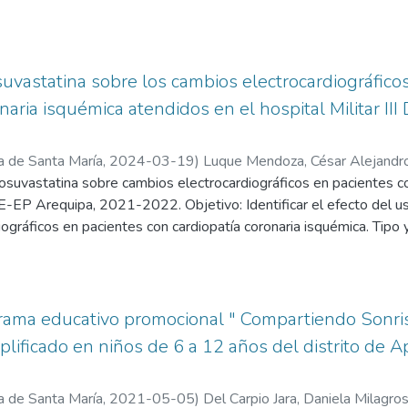
ciparon 33 personas adultas mayores, seleccionadas mediante mue
 se encontró mayor porcentaje de muestras de zanahorias en la c
 se efectuó con una cédula de entrevista; previamente validado c
te) para el consumo humano expendidas en mercados de: Arequ
abilidad superó 0.7 en la variable global y en cada una de las siet
44%). La carga bacteriana en zanahorias fue mayor en muestras 
istió en 12 talleres semanales de carácter educativo. Los regist
suvastatina sobre los cambios electrocardiográfico
ipa, y menor en muestras de Yarabamba y Yura. Al término se cum
erencial, se recurrió a la prueba no paramétrica de rangos con s
onaria isquémica atendidos en el hospital Militar I
prueba la hipótesis parcialmente, porque en la localidad de la J
s, casi todas las dimensiones del estilo de vida mostraron mejora
e inocuidad.
ces notables en condición física, hábitos alimentarios, autocuida
a de Santa María
,
2024-03-19
)
Luque Mendoza, César Alejandr
idad emocional y percepción global del estilo de vida. En cada caso
 rosuvastatina sobre cambios electrocardiográficos en pacientes co
a diferencias significativas. La dimensión sexualidad no present
 DE-EP Arequipa, 2021-2022. Objetivo: Identificar el efecto del u
 sobre los negativos, señal de una transición general hacia condu
ográficos en pacientes con cardiopatía coronaria isquémica. Tipo 
USIONES: Los hallazgos corroboran la eficacia de la intervenció
tico. La técnica empleada fue la revisión documental. Metodología: 
es en la población adulta mayor de Chiguata. Se respalda, por tan
agnóstico cardiopatía coronaria isquémica con alteraciones de la
o contribuyen de forma significativa al bienestar físico, psicológi
n rosuvastatina 20 mg/día durante 18 meses. En todos los pacient
análisis de perfil lipídico y PCR, al ingreso y al término del peri
rama educativo promocional " Compartiendo Sonris
prueba t pareada y prueba chi cuadrado deMcNemar. Resultados:
plificado en niños de 6 a 12 años del distrito de Ap
es, con edad de 62.61 ± 9.47 años para los varones y de 68.50
 casos tuvo infarto previo, en 4.67% había historia de angina in
a de Santa María
,
2021-05-05
)
Del Carpio Jara, Daniela Milagro
al momento del diagnóstico la onda T era plana en 35.33% e inve