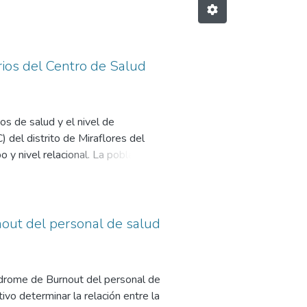
arios del Centro de Salud
ios de salud y el nivel de
 del distrito de Miraflores del
y nivel relacional. La población
s de selección específicos y
nstrumentos: cuestionario de
encial, se empleó la prueba de chi
igurosa la asociación entre las
nout del personal de salud
allazgos significativos. La gran
ismos que se encontraron muy
, la capacidad de respuesta del
índrome de Burnout del personal de
 seguridad percibida y la empatía
vo determinar la relación entre la
nificativa entre la accesibilidad y