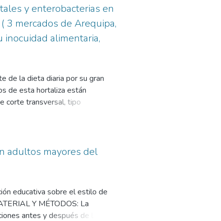
strumento la Ficha de Preguntas
totales y enterobacterias en
estadístico no paramétrico Chi
las madres de los niños de 6 a 24
alimentarias de las madres, la
 ( 3 mercados de Arequipa,
 son correctos (58.1%). Las
ción estadística significativa
 inocuidad alimentaria,
ños de 6 a 24 meses de edad del
.4%). Que el nivel de
adísticamente significativa
madres, cuidadores, familia y
de la dieta diaria por su gran
nemia. Evaluar en forma periódica
os de esta hortaliza están
ación de alimentos, consumo de
 corte transversal, tipo
hierro. Y fortalecer las visitas
 tuvo como objetivos: evaluar la
o ferroso, polimaltosaso,
calidades importantes de la región
a. Palabras claves: Nivel de
on un total de 27 muestras de
s fueron procesadas mediante el
 en adultos mayores del
romocult coliform agar ES. Como
s carota) expendidas en mercados
formes totales fue mayor en
ión educativa sobre el estilo de
amaná (3953 UFC/g). La
4. MATERIAL Y MÉTODOS: La
y Camaná (5972 UFC/g) que en
ciones antes y después de la
 103 para E.coli, según la