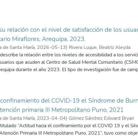
su relación con el nivel de satisfacción de los usu
rio Miraflores, Arequipa, 2023.
a de Santa María
,
2026-05-13
)
Rivera Luque, Beatriz Aleyda
escribe la relación entre los niveles de accesibilidad a los servic
usuarios que acuden al Centro de Salud Mental Comunitario (CSMC)
uipa durante el año 2023. El tipo de investigación fue de campo 
nformada por un total de 73 usuarios que cumplieron con criterio
ento para su participación, a los cuales se les aplicaron los dos i
atisfacción del usuario SERVPERF adaptado. Para el análisis infer
 de significancia del 5 %, lo cual hizo posible examinar de forma r
l confinamiento del COVID-19 el Síndrome de Bur
ad y satisfacción. Los resultados de esta investigación arrojaron h
tención primaria III Metropolitano Puno, 2021
rios tuvieron una accesibilidad con menor barrera (71,2%) los m
a de Santa María
,
2023-04-04
)
Gómez Sánchez Edward Bryan
en las cinco dimensiones incluyendo la fiabilidad de los servicios
titulado “Actitud hacia el confinamiento por el COVID 19 y el S
 aspectos tangibles del entorno de atención y sobresaliendo en la
Atención Primaria III Metropolitano Puno, 2021”, tuvo como objeti
ente se concluyó que se encontró una relación estadísticamente sig