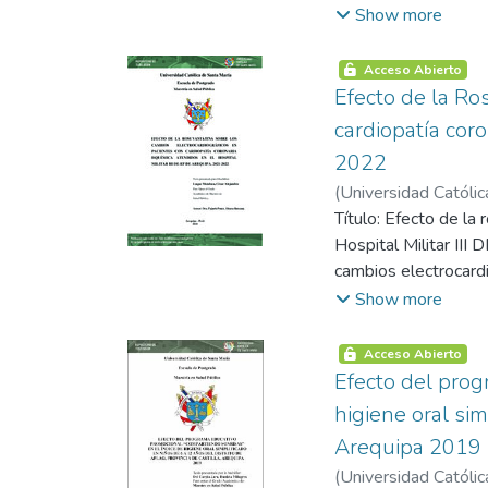
intervención. Parti
Show more
legislación peruana,
recolección de datos
(Microbiológicamen
coeficiente de confi
Acceso Abierto
que en La Joya (44.
La intervención cons
Efecto de la Ro
Joya y ciudad Arequ
para el análisis inf
cardiopatía cor
concluyendo que se a
Luego de los tallere
límites permitidos d
2022
se evidenciaron avan
(
Universidad Católic
tiempo libre, estabil
Título: Efecto de la
0.05, lo que confirm
Hospital Militar III
los rangos positivos
cambios electrocardi
intervención.. CONCL
retrospectivo, analí
Show more
de vida más saludabl
150 pacientes con di
programas de este tip
los cuales recibiero
Acceso Abierto
electrocardiograma, 
Efecto del prog
variables mediante 
higiene oral sim
varones y 24% mujer
Arequipa 2019
< 0.05). El 5.33% de
(
Universidad Católic
estable. En el EKG 