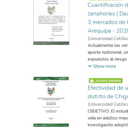
madres de niños de 
Cuantificación d
alimentarias regular
para ambas variables
Cuadrado con un nive
zanahorias ( Da
meses de edad del P
incidencia de anemia
3 mercados de C
prácticas sobre pre
(P>0.05).
Arequipa - 202
Puesto de Salud Mac
conocimiento y las p
(
Universidad Católic
(P>0.05). El Person
Actualmente las ver
comunidad sobre la i
aporte nutricional, 
las sesiones educat
expuestos al riesgo 
agua segura, Lactanci
descriptivo y nivel 
Show more
domiciliarias de adh
carga bacteriana pre
multimicronutrientes
Arequipa como son l
Acceso Abierto
Conocimiento – Prác
zanahorias (Daucus 
Efectividad de 
método de cuantific
distrito de Chi
resultado, el estudi
(
Universidad Católic
de: Arequipa (308), 
OBJETIVO: El estudio
mercados de La Joy
vida en adultos may
cuantificación de e
investigación adopt
Arequipa (2490 UFC/g