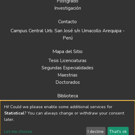
Postgrado
Investigación
Contacto
Campus Central Urb. San José s/n Umacollo Arequipa -
Perú
Mapa del Sitio
Tesis Licenciaturas
Segundas Especialidades
Maestrias
Doctorados
Biblioteca
Política
Hi! Could we please enable some additional services for
Normativa
Statistical
? You can always change or withdraw your consent
later.
Let me choose
I decline
That's ok
© 2024 Repositorio de la Universidad Católica Santa María