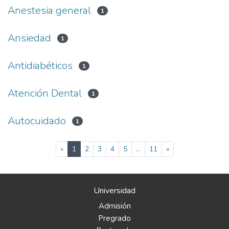
Anestesia general
1
Ansiedad
1
Antidiabéticos
1
Atención Dental
1
Autocuidado
1
(current)
«
1
2
3
4
5
...
11
»
Universidad
Admisión
Pregrado