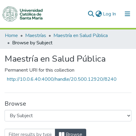
(current)
Log In
Communities & Collections
Home
Maestrías
Maestría en Salud Pública
Browse by Subject
All of DSpace
Maestría en Salud Pública
Permanent URI for this collection
http://10.0.6.40:4000/handle/20.500.12920/8240
Browse
Browsing Maestría en Salud Pública by 
Browse