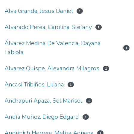
Alva Granda, Jesus Daniel
1
Alvarado Perea, Carolina Stefany
1
Álvarez Medina De Valencia, Dayana
1
Fabiola
Alvarez Quispe, Alexandra Milagros
1
Ancasi Tribiños, Liliana
1
Anchapuri Apaza, Sol Marisol
1
Andía Muñoz, Diego Edgard
1
Andrinich Herrera, Meliza Adriana
1