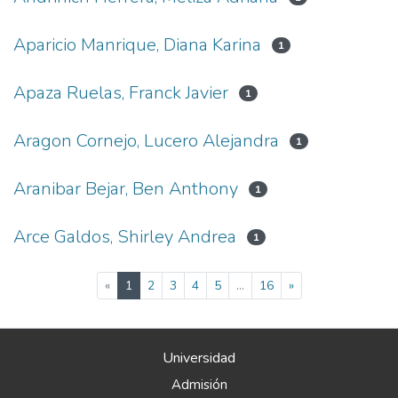
Aparicio Manrique, Diana Karina
1
Apaza Ruelas, Franck Javier
1
Aragon Cornejo, Lucero Alejandra
1
Aranibar Bejar, Ben Anthony
1
Arce Galdos, Shirley Andrea
1
(current)
«
1
2
3
4
5
...
16
»
Universidad
Admisión