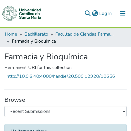
(current)
Log In
Communities & Collections
Home
Bachillerato
Facultad de Ciencias Farmacéuticas, Bioquímicas y Biotecnológicas
Farmacia y Bioquímica
All of DSpace
Farmacia y Bioquímica
Statistics
Permanent URI for this collection
http://10.0.6.40:4000/handle/20.500.12920/10656
Browse
Recent Submissions