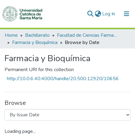
(current)
Log In
Communities & Collections
Home
Bachillerato
Facultad de Ciencias Farmacéuticas, Bioquímicas y Biotecnológicas
Farmacia y Bioquímica
Browse by Date
All of DSpace
Farmacia y Bioquímica
Permanent URI for this collection
http://10.0.6.40:4000/handle/20.500.12920/10656
Browse
Loading page...