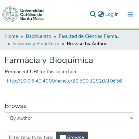
(current)
Log In
Communities & Collections
Home
Bachillerato
Facultad de Ciencias Farmacéuticas, Bioquímicas y Biotecnológicas
Farmacia y Bioquímica
Browse by Author
All of DSpace
Farmacia y Bioquímica
Permanent URI for this collection
http://10.0.6.40:4000/handle/20.500.12920/10656
Browse
Browsing Farmacia y Bioquímica by Auth
Browse