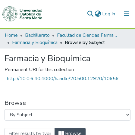
(current)
Log In
Communities & Collections
Home
Bachillerato
Facultad de Ciencias Farmacéuticas, Bioquímicas y Biotecnológicas
Farmacia y Bioquímica
Browse by Subject
All of DSpace
Farmacia y Bioquímica
Permanent URI for this collection
http://10.0.6.40:4000/handle/20.500.12920/10656
Browse
Browsing Farmacia y Bioquímica by Subj
Browse