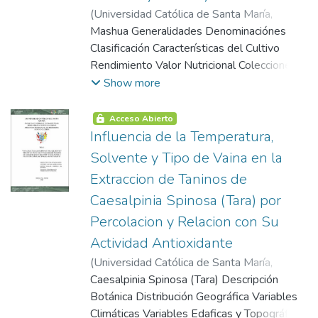
(
Universidad Católica de Santa María
,
2013-04-23
Mashua Generalidades Denominaciónes
)
Paredes Zavala, Joshelyn
Mariangela
Clasificación Características del Cultivo
Rendimiento Valor Nutricional Colecciones
de Germoplasma, Situación Actual y
Show more
Potencial del Cultivo Usos en la Medicina
Usos en la Alimentación Humana Usos en
Acceso Abierto
la Alimentación Animal Usos en la
Influencia de la Temperatura,
Agricultura Alimentos Funcionales
Solvente y Tipo de Vaina en la
Glucosinolatos Estructura Química
Extraccion de Taninos de
Biosíntesis Hidrolisis Degradación
Caesalpinia Spinosa (Tara) por
Productos de Hidrolisis Importancia de los
Productos de Degradación de los
Percolacion y Relacion con Su
Glucosinolatos Operaciones Unitarias en El
Actividad Antioxidante
Procesamiento de la Mashua y Su Influencia
(
Universidad Católica de Santa María
,
en los Compuestos Bioactivos Cortado
2013-05-13
Caesalpinia Spinosa (Tara) Descripción
)
Céspedes Loayza, Andrea
Soleado Tratamiento Térmico por
Lucia
Botánica Distribución Geográfica Variables
;
Muñoz Guillen, Gabriela Del Rosario
Blanqueado Blanqueado por Microondas
Climáticas Variables Edaficas y Topográficas