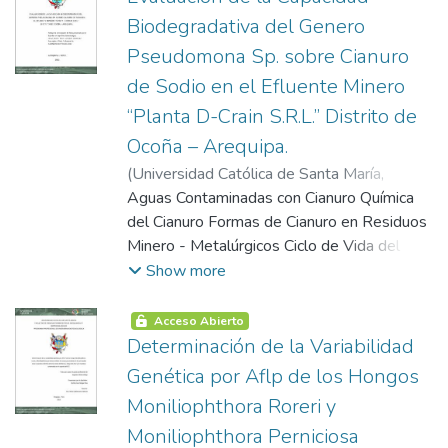
Estacionario Diseño del Percolador Proceso
Biodegradativa del Genero
Productivo para la Obtención de
Concentrado Tánico Métodos de
Pseudomona Sp. sobre Cianuro
Identificación de Taninos Métodos
de Sodio en el Efluente Minero
Cuantitativos Estrés Oxidativo Fuentes de
“Planta D-Crain S.R.L.” Distrito de
Radicales Libres Toxicidad de los Radicales
Ocoña – Arequipa.
Libres los Antioxidantes Clasificación de los
Antioxidantes Capacidad Antioxidante de
(
Universidad Católica de Santa María
,
los Taninos Métodos de Cuantificación de
2013-10-17
Aguas Contaminadas con Cianuro Química
)
Vizcarra Rodríguez, Cesar
Antioxidantes Descripción de las
Miguel Angel
del Cianuro Formas de Cianuro en Residuos
Características de las Vainas de Caesalpinia
Minero - Metalúrgicos Ciclo de Vida del
Spinosa (Tara) Contenido de Taninos
Cianuro en la Extracción del Oro
Show more
Escalamiento del Percolador
Degradación Biológica del Cianuro
Generalidades de Pseudomonas Método
Acceso Abierto
de Identificación de Bacterias Tinción Gram
Determinación de la Variabilidad
Triple Azúcar Hierro - Agar Tsi
Genética por Aflp de los Hongos
Moniliophthora Roreri y
Moniliophthora Perniciosa