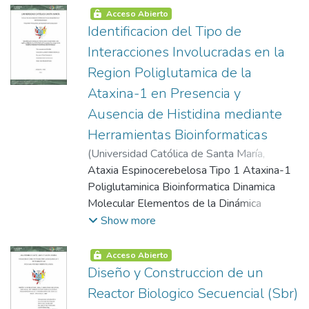
Caracterización del Aceite Aplicaciones del
Bomba de Flujo de Salida Cba Sistema Cus
Acceso Abierto
Aceite de Microalgas
Bioinformática Modelado Molecular
Identificacion del Tipo de
Mecánica Molecular Campos de Fuerza para
Interacciones Involucradas en la
Modelamiento Molecular Optimización
Region Poliglutamica de la
Geométrica Dinámica Molecular Métodos
Ataxina-1 en Presencia y
de Calculo con Disolvente Mecánica
Estadística
Ausencia de Histidina mediante
Herramientas Bioinformaticas
(
Universidad Católica de Santa María
,
2013-01-18
Ataxia Espinocerebelosa Tipo 1 Ataxina-1
)
Romero Mariscal, Giuliana
Elizabeth
Poliglutaminica Bioinformatica Dinamica
Molecular Elementos de la Dinámica
Molecular Solvatación Implícita Campos de
Show more
Fuerza Energía Potencial Puntos
Estacionarios en una Superficie de Energía
Acceso Abierto
Potencial Minimización Método del
Diseño y Construccion de un
Descenso por Etapas o Steepest Descent
Reactor Biologico Secuencial (Sbr)
Método del Gradiente Conjugado