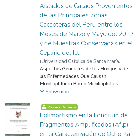
Aislados de Cacaos Provenientes
de las Principales Zonas
Cacaoteras del Perú entre los
Meses de Marzo y Mayo del 2012
y de Muestras Conservadas en el
Cepario del Ict.
(
Universidad Católica de Santa María
,
2013-11-27
Aspectos Generales de los Hongos y de
)
Melgar Ríos, Bertha Irene
las Enfermedades Que Causan
Moniliophthora Roreri Moniliophthora
Perniciosa Importancia Económica
Show more
Sistemática y Diversidad de Hongos
Estructura Genética de Poblaciones de
Acceso Abierto
Hongos Fitopatógenos Identificación y
Polimorfismo en la Longitud de
Caracterización Morfológica de Hongos
Fragmentos Amplificados (Aflp)
Técnica Molecular Usada para Análisis
en la Caracterización de Ochenta
Genético de Hongos