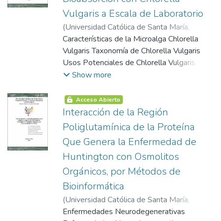
Sistema Anaerobio Tipo Rafa
Vulgaris a Escala de Laboratorio
(
Universidad Católica de Santa María
,
2005-12-13
Características de la Microalga Chlorella
)
Galvan Jimenez, Katherin
Greiss
Vulgaris Taxonomía de Chlorella Vulgaris
;
Rozas Latorre, Hilda Grace
Usos Potenciales de Chlorella Vulgaris
Parámetros del Cultivo de Chlorella Vulgaris
Show more
Potencial Biorremediador de Chlorella
Vulgaris Arsénico Distribución Medio
Acceso Abierto
Ambiental Parque Industrial de Rio Seco de
Interacción de la Región
Arequipa Tratamiento de Residuos
Poliglutamínica de la Proteína
Industriales Bioacumulación y Bioadsorción
Que Genera la Enfermedad de
Prueba de Toxicidad Universal con Pulgas
Huntington con Osmolitos
de Agua
Orgánicos, por Métodos de
Bioinformática
(
Universidad Católica de Santa María
,
2006-06-13
Enfermedades Neurodegenerativas
)
Barazorda Ccahuana, Haruna