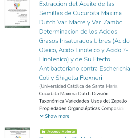
Cromo Diseño de Sistemas para la
Extraccion del Aceite de las
Remediación de Aguas Residuales
Semillas de Cucurbita Maxima
Contaminadas con Cromo Perspectivas
Dutch Var. Macre y Var. Zambo,
Futuras
Determinacion de los Acidos
Grasos Insaturados Libres (Acido
Oleico, Acido Linoleico y Acido ?-
Linolenico) y de Su Efecto
Antibacteriano contra Escherichia
Coli y Shigella Flexneri
(
Universidad Católica de Santa María
,
2005-08-13
Cucurbita Maxima Dutch División
)
Choquenaira Florez, Rosario
;
Rivas Zegarra, Solange Marlene
Taxonómica Variedades Usos del Zapallo
Propiedades Organolépticas Composición
Química Propiedades del Zapallo Semillas
Show more
de Zapallo Usos y Propiedades Grasas de
Origen Vegetal Mantecas Ácidos Grasos
Acceso Abierto