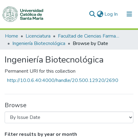
(current)
Log In
Communities & Collections
Home
Licenciatura
Facultad de Ciencias Farmacéuticas, Bioquímicas y Biotecnológicas
Ingeniería Biotecnológica
Browse by Date
All of DSpace
Ingeniería Biotecnológica
Permanent URI for this collection
http://10.0.6.40:4000/handle/20.500.12920/2690
Browse
Browsing Ingeniería Biotecnológica by I
Filter results by year or month