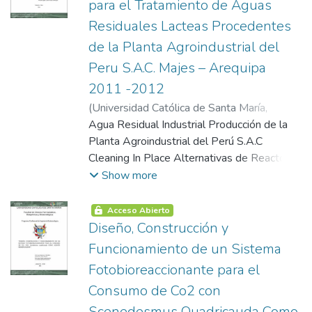
para el Tratamiento de Aguas
Termodinámica Estadística Ensamble
Residuales Lacteas Procedentes
Canónico Potencial Electrostático Molecular
Ecuación de Poisson-Boltzmann
de la Planta Agroindustrial del
Peru S.A.C. Majes – Arequipa
2011 -2012
(
Universidad Católica de Santa María
,
2013-01-23
Agua Residual Industrial Producción de la
)
Durant Carbajal, Estela
Alejandra
Planta Agroindustrial del Perú S.A.C
;
Medina Carita, Fiorella Isabel
Cleaning In Place Alternativas de Reactores
para El Tratamiento Aspectos Generales
Show more
Microbiológicos Tratamiento de Aguas
Empleando Lodos Microbiológicos
Acceso Abierto
Digestión Aeróbica Aspectos Generales
Diseño, Construcción y
Análisis Fisicoquímicos
Funcionamiento de un Sistema
Fotobioreaccionante para el
Consumo de Co2 con
Scenedesmus Quadricauda Como