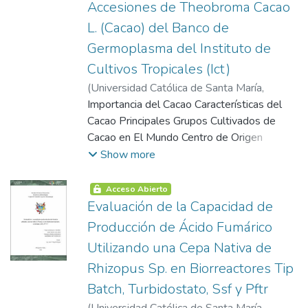
Accesiones de Theobroma Cacao
L. (Cacao) del Banco de
Germoplasma del Instituto de
Cultivos Tropicales (Ict)
(
Universidad Católica de Santa María
,
2013-11-27
Importancia del Cacao Características del
)
Gallegos Diaz, Juan Ezequiel
Cacao Principales Grupos Cultivados de
Cacao en El Mundo Centro de Origen
Fuentes de Variabilidad Mantenimiento de
Show more
Recursos Genéticos del Cacao
Mejoramiento Genético Caracterización de
Acceso Abierto
los Recursos Genéticos Generalidades
Evaluación de la Capacidad de
Acerca del Adn Caracterización Molecular
Producción de Ácido Fumárico
Polimorfismo en la Longitud de los
Utilizando una Cepa Nativa de
Fragmentos Amplificados (Aflp)
Rhizopus Sp. en Biorreactores Tip
Electroforesis en Geles de Poliacrilamida
Análisis Estadístico Análisis Poblacional
Batch, Turbidostato, Ssf y Pftr