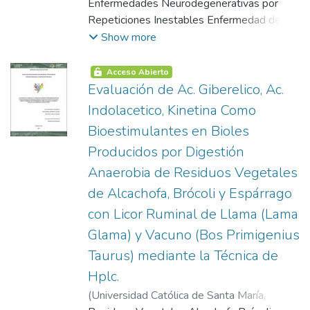
Luz
Enfermedades Neurodegenerativas por
Repeticiones Inestables Enfermedad de
Huntington Huntingtina Patogenicidad de la
Show more
Huntingtina Mutada Neuropatología de la
Enfermedad de Huntington Fisiopatología
Acceso Abierto
Síntomas Físicos y Psicológicos Tratamiento
Evaluación de Ac. Giberelico, Ac.
Incidencia de la Enfermedad de Huntington
Indolacetico, Kinetina Como
en El Mundo Terapia con Osmoprotectores
Bioestimulantes en Bioles
Osmolitos Función de los Osmolitos
Producidos por Digestión
Orgánicos Bioinformática Modelamiento
Molecular Modelamiento Proteico Campos
Anaerobia de Residuos Vegetales
de Fuerza para Modelamiento Molecular
de Alcachofa, Brócoli y Espárrago
Optimización Geométrica Dinámica
con Licor Ruminal de Llama (Lama
Molecular Interacción Proteína-Ligando
Glama) y Vacuno (Bos Primigenius
Validación de Estructuras Termodinámica
Estadística Metodología y Detalles
Taurus) mediante la Técnica de
Computacionales Equipos y Software
Hplc.
Análisis de la Estructura Primaria de la
(
Universidad Católica de Santa María
,
Proteína Huntingtina Construcción del