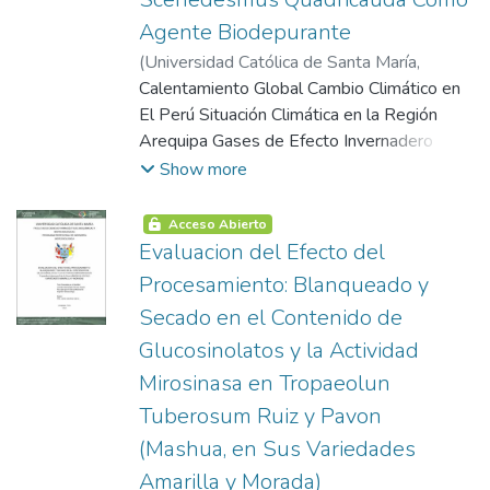
Agente Biodepurante
(
Universidad Católica de Santa María
,
2013-04-23
Calentamiento Global Cambio Climático en
)
Deza Dávalos, Adrián Percy
El Perú Situación Climática en la Región
Arequipa Gases de Efecto Invernadero
Papel del Co2 en la Atmosfera Fotosíntesis
Show more
Métodos de Mitigación de la Concentración
de Co2 Características Generales de las
Acceso Abierto
Microalgas Crecimiento de las Algas Fases
Evaluacion del Efecto del
de Crecimiento Sistemas de Producción de
Procesamiento: Blanqueado y
Microalgas Medios de Cultivo Tipos de
Secado en el Contenido de
Cultivo de Microalgas Requerimientos
Glucosinolatos y la Actividad
Medioambientales de las Microalgas Usos
y Aplicaciones de las Microalgas Genero
Mirosinasa en Tropaeolun
Características de los Fotobioreactores
Tuberosum Ruiz y Pavon
Fotobioreactores Utilizados en la Fijación
(Mashua, en Sus Variedades
de Co2 Métodos para Determinar El
Amarilla y Morada)
Consumo de Co2 Perspectivas Futuras