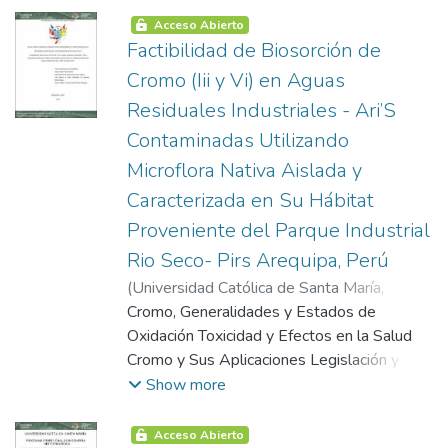
del Cultivo Usos Análisis Molecular
Acceso Abierto
Recolección de Material Genético
Factibilidad de Biosorción de
Extracción de Adn Determinación y
Cromo (Iii y Vi) en Aguas
Cuantificación de la Calidad del Adn
Residuales Industriales - Ari’S
Protocolos de Extracción Comerciales
Contaminadas Utilizando
Electroforesis Reacción de la Cadena de la
Polimerasa Marcadores Moleculares
Microflora Nativa Aislada y
Marcadores Moleculares Microsatelites
Caracterizada en Su Hábitat
Proveniente del Parque Industrial
Rio Seco- Pirs Arequipa, Perú
(
Universidad Católica de Santa María
,
2004-10-13
Cromo, Generalidades y Estados de
)
Prado Salinas, Diego Gabriel
;
Ruiz De Somocurcio Chavez Quiroz,
Oxidación Toxicidad y Efectos en la Salud
Fernanda
Cromo y Sus Aplicaciones Legislación y
Limites Permisibles Métodos
Show more
Convencionales de Remoción de Cromo
Métodos Biotecnológicos de Remoción de
Acceso Abierto