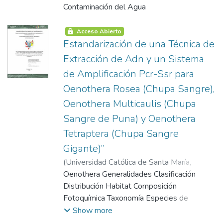
2004-02-14
Contaminación del Agua
)
Apaza Aquino, Hugo
Acceso Abierto
Estandarización de una Técnica de
Extracción de Adn y un Sistema
de Amplificación Pcr-Ssr para
Oenothera Rosea (Chupa Sangre),
Oenothera Multicaulis (Chupa
Sangre de Puna) y Oenothera
Tetraptera (Chupa Sangre
Gigante)”
(
Universidad Católica de Santa María
,
2004-09-13
Oenothera Generalidades Clasificación
)
Taboada Rosell, Miguel
Angel
Distribución Habitat Composición
Fotoquímica Taxonomía Especies de
Oenothera Mas Conocidas Especies de
Show more
Oenothera Nativas del Perú Características