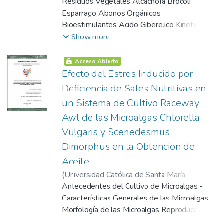
2009-05-13
Residuos Vegetales Alcachofa Brócoli
)
Raffo Romero, Antonella
Primer Exón de la Huntingtina Nativa
Milagros
Esparrago Abonos Orgánicos
;
Vega Pinto, Paola Del Rosario
Construcción del Primer Exón de la
Bioestimulantes Acido Giberelico Kinetina
Huntingtina Mutada Construcción de los
Acido Indolacetico Técnicas de
Show more
Osmolitos Orgánicos Formulación de
Determinación de Bioestimulantes Hplc
Nuevos Campos de Fuerza Optimización de
Degradación de Residuos Orgánicos
Acceso Abierto
la Geometría Dinámica Molecular de
Biodigestores Biol Usos del Biol Tipos de
Efecto del Estres Inducido por
Estructuras Terciarias Docking de
Biol Fuente Microbiana Perspectivas
Deficiencia de Sales Nutritivas en
Estructuras Terciarias Minimización y
Futuras
Dinámica Molecular de Estructuras
un Sistema de Cultivo Raceway
Cuaternarias Validación de Estructuras
Awl de las Microalgas Chlorella
Obtención y Estudio de Parámetros
Vulgaris y Scenedesmus
Termodinámicos
Dimorphus en la Obtencion de
Aceite
(
Universidad Católica de Santa María
,
2013-01-18
Antecedentes del Cultivo de Microalgas -
)
Gómez Castillo, Claudia
Vanessa
Características Generales de las Microalgas
;
Rodríguez Manrique, Jorge Luis
Morfología de las Microalgas Reproducción