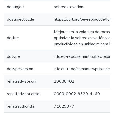
dc.subject
sobreexcavación.
dc.subject.ocde
https://purl.org/pe-repo/ocde/for
Mejoras en la voladura de rocas p
dc.title
optimizar la sobreexcavación y au
productividad en unidad minera Ma
dc.type
info:eu-repo/semantics/bachelorT
dc.type.version
info:eu-repo/semantics/published
renati.advisor.dni
29688402
renati.advisor.orcid
0000-0002-9329-4460
renati.author.dni
71629377