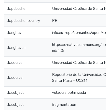
dc.publisher
Universidad Católica de Santa Mar
dc.publisher.country
PE
dc.rights
info:eu-repo/semantics/openAcce
https://creativecommons.org/lice
dc.rights.uri
nd/4.0/
dc.source
Universidad Católica de Santa Mar
Repositorio de la Universidad Cat
dc.source
Santa María - UCSM
dc.subject
voladura optimizada
dc.subject
fragmentación