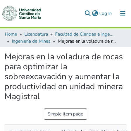
(current)
Log In
Communities & Collections
Home
Licenciatura
Facultad de Ciencias e Ingenierías Físicas y Formales
Ingeniería de Minas
Mejoras en la voladura de rocas para optimizar la sobreexcavación y aumentar la productividad en unidad minera Magistral
All of DSpace
Mejoras en la voladura de rocas
Statistics
para optimizar la
sobreexcavación y aumentar la
productividad en unidad minera
Magistral
Simple item page