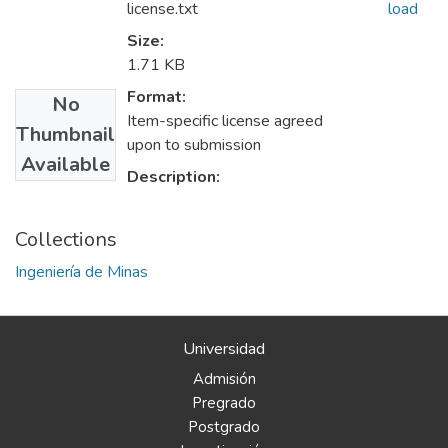
license.txt
load
Size:
1.71 KB
Format:
No
Item-specific license agreed
Thumbnail
upon to submission
Available
Description:
Collections
Ingeniería de Minas
Universidad
Admisión
Pregrado
Postgrado