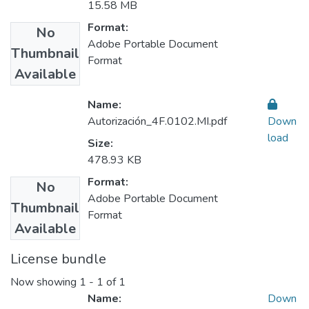
15.58 MB
Format:
No
Adobe Portable Document
Thumbnail
Format
Available
Name:
Autorización_4F.0102.MI.pdf
Down
load
Size:
478.93 KB
Format:
No
Adobe Portable Document
Thumbnail
Format
Available
License bundle
Now showing
1 - 1 of 1
Name:
Down