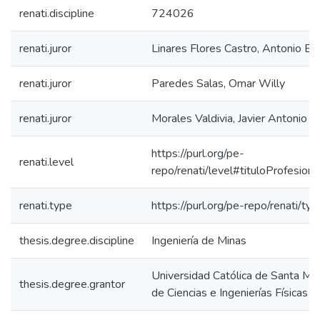
renati.discipline
724026
renati.juror
Linares Flores Castro, Antonio Eri
renati.juror
Paredes Salas, Omar Willy
renati.juror
Morales Valdivia, Javier Antonio
https://purl.org/pe-
renati.level
repo/renati/level#tituloProfesiona
renati.type
https://purl.org/pe-repo/renati/ty
thesis.degree.discipline
Ingeniería de Minas
Universidad Católica de Santa Mar
thesis.degree.grantor
de Ciencias e Ingenierías Físicas 