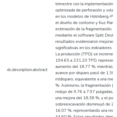
trimestre con la implementación d
optimizada de perforación y volad
en los modelos de Holmberg-Per
el diseño de contorno y Kuz-Ram 
estimación de la fragmentación, v
mediante el software Split Deskt
resultados evidenciaron mejoras
significativas en los indicadores o
La producción (TPD) se incremen
194.65 a 231.20 TPD, represent
aumento del 18.77 %, mientras q
dc.description.abstract
avance por disparo pasó de 1.30 
m/disparo, equivalente a una mejo
%. Asimismo, la fragmentación (P
redujo de 9.76 a 7.97 pulgadas, 
una mejora del 18.38 %, y el porc
sobreexcavación disminuyó de 29
16.07 %, representando una reduc
44.60 %. Estos resultados demos