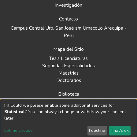
Investigación
Contacto
Campus Central Urb. San José s/n Umacollo Arequipa -
Perú
Mapa del Sitio
Tesis Licenciaturas
Segundas Especialidades
Maestrias
Doctorados
Biblioteca
Política
Hi! Could we please enable some additional services for
Normativa
Statistical
? You can always change or withdraw your consent
later.
Let me choose
I decline
That's ok
© 2024 Repositorio de la Universidad Católica Santa María