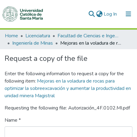
(current)
Log In
Communities & Collections
Home
Licenciatura
Facultad de Ciencias e Ingenierías Físicas y Formales
Ingeniería de Minas
Mejoras en la voladura de rocas para optimizar la sobreexcavación y aumentar la productividad en unidad minera Magistral
All of DSpace
Request a copy of the file
Statistics
Enter the following information to request a copy for the
following item:
Mejoras en la voladura de rocas para
optimizar la sobreexcavación y aumentar la productividad en
unidad minera Magistral
Requesting the following file: Autorización_4F.0102.MI.pdf
Name *