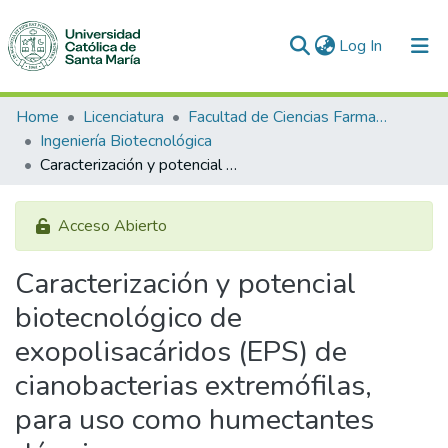
(current)
Log In
Communities & Collections
Home
Licenciatura
Facultad de Ciencias Farmacéuticas, Bioquímicas y Biotecnológicas
Ingeniería Biotecnológica
All of DSpace
Caracterización y potencial biotecnológico de exopolisacáridos (EPS) de cianobacterias extremófilas, para uso como humectantes dérmicos
Statistics
Acceso Abierto
Caracterización y potencial
biotecnológico de
exopolisacáridos (EPS) de
cianobacterias extremófilas,
para uso como humectantes