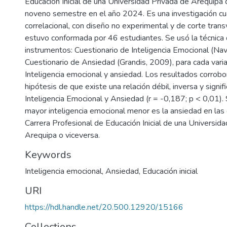
Educación Inicial de una Universidad Privada de Arequipa 
noveno semestre en el año 2024. Es una investigación cuan
correlacional, con diseño no experimental y de corte tran
estuvo conformada por 46 estudiantes. Se usó la técnica
instrumentos: Cuestionario de Inteligencia Emocional (Na
Cuestionario de Ansiedad (Grandis, 2009), para cada varia
Inteligencia emocional y ansiedad. Los resultados corrobo
hipótesis de que existe una relación débil, inversa y signifi
Inteligencia Emocional y Ansiedad (r = -0,187; p < 0,01).
mayor inteligencia emocional menor es la ansiedad en las 
Carrera Profesional de Educación Inicial de una Universid
Arequipa o viceversa.
Keywords
Inteligencia emocional
,
Ansiedad
,
Educación inicial
URI
https://hdl.handle.net/20.500.12920/15166
Collections