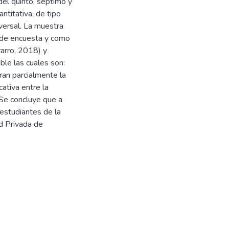
del quinto, séptimo y
titativa, de tipo
sversal. La muestra
 de encuesta y como
varro, 2018) y
ble las cuales son:
ran parcialmente la
cativa entre la
 Se concluye que a
estudiantes de la
ad Privada de