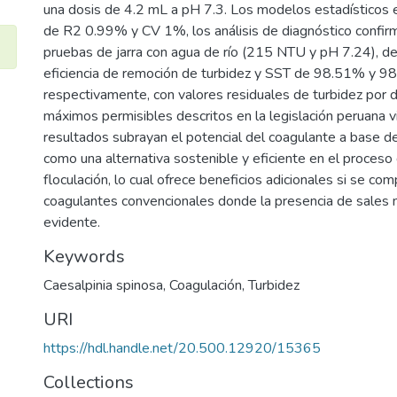
una dosis de 4.2 mL a pH 7.3. Los modelos estadísticos e
de R2 0.99% y CV 1%, los análisis de diagnóstico confirm
pruebas de jarra con agua de río (215 NTU y pH 7.24), d
eficiencia de remoción de turbidez y SST de 98.51% y 
respectivamente, con valores residuales de turbidez por d
máximos permisibles descritos en la legislación peruana v
resultados subrayan el potencial del coagulante a base de
como una alternativa sostenible y eficiente en el proceso
floculación, lo cual ofrece beneficios adicionales si se co
coagulantes convencionales donde la presencia de sales 
evidente.
Keywords
Caesalpinia spinosa
,
Coagulación
,
Turbidez
URI
https://hdl.handle.net/20.500.12920/15365
Collections