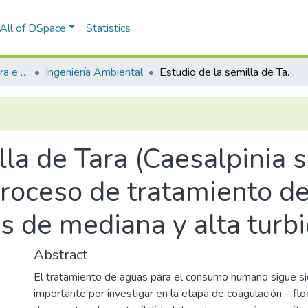
All of DSpace
Statistics
Facultad de Arquitectura e Ingenierías Civil y del Ambiente
Ingeniería Ambiental
Estudio de la semilla de Tara (Caesalpinia spinosa) como coagulante en el proceso de tratamiento de agua en muestras sintéticas de mediana y alta turbidez.
lla de Tara (Caesalpinia
proceso de tratamiento d
s de mediana y alta turbi
Abstract
El tratamiento de aguas para el consumo humano sigue s
importante por investigar en la etapa de coagulación – floc