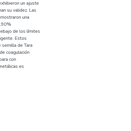
xhibieron un ajuste
an su validez. Las
emostraron una
98.90%
ebajo de los límites
igente. Estos
 semilla de Tara
 de coagulación
mpara con
metálicas es