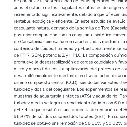
de garantizar la sostenibilidad de estas operaciones unitar
años el estudio de los coagulantes naturales de origen ve
incrementado significativamente, debido a que ofrecen una
rentable, ecológica y eficiente. En este estudio se evalúo 
coagulante natural derivado de la semilla de Tara (Caesalp
posterior comparación con un coagulante sintético conven
de Caesalpinia spinosa fueron caracterizadas mediante la
contenido de lípidos, humedad y pH, adicionalmente se apl
de FTIR, SEM, potencial Z y HPLC. La composición químic
promueve la desestabilización de cargas coloidales y favo
micro y macro flóculos. La optimización del proceso de co
desarrolló inicialmente mediante un diseño factorial fracc
diseño compuesto central (CCD), siendo las variables clav
turbidez y dosis del coagulante. Los experimentos se reali
muestras de agua turbia sintética (ATS) y agua de río. Pa
turbidez media se logró un rendimiento óptimo con 6.0 m
pH 7.4, lo que resultó en una eficiencia de remoción del 
95.97% de sólidos suspendidos totales (SST). En condici
turbidez se obtuvo una remoción de 98.11% y 99.02% pa