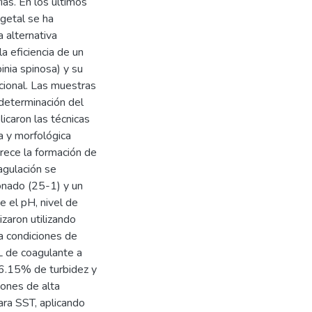
ias. En los últimos
getal se ha
 alternativa
la eficiencia de un
inia spinosa) y su
cional. Las muestras
 determinación del
icaron las técnicas
a y morfológica
rece la formación de
agulación se
ionado (25-1) y un
e el pH, nivel de
zaron utilizando
ra condiciones de
L de coagulante a
96.15% de turbidez y
ones de alta
ra SST, aplicando