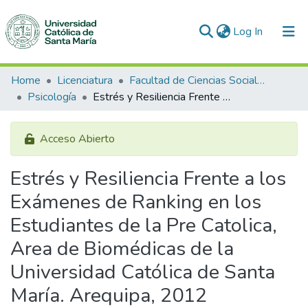
(current)
Log In
Communities & Collections
Home
Licenciatura
Facultad de Ciencias Sociales y Humanidades
Psicología
Estrés y Resiliencia Frente a los Exámenes de Ranking en los Estudiantes de la Pre Catolica, Area de Biomédicas de la Universidad Católica de Santa María. Arequipa, 2012
All of DSpace
Statistics
Acceso Abierto
Estrés y Resiliencia Frente a los
Exámenes de Ranking en los
Estudiantes de la Pre Catolica,
Area de Biomédicas de la
Universidad Católica de Santa
María. Arequipa, 2012