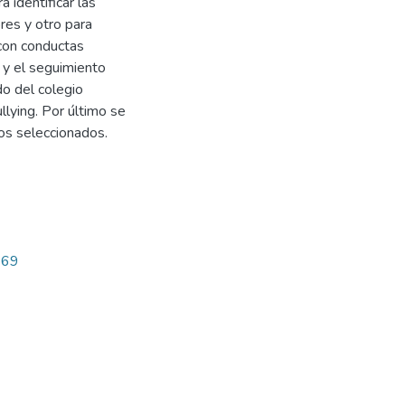
 identificar las
res y otro para
 con conductas
t y el seguimiento
do del colegio
llying. Por último se
os seleccionados.
769