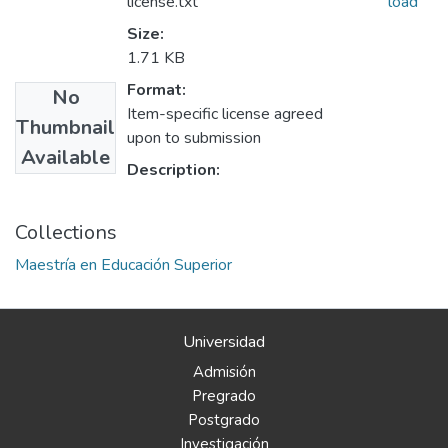
license.txt
load
Size:
1.71 KB
Format:
No
Item-specific license agreed
Thumbnail
upon to submission
Available
Description:
Collections
Maestría en Educación Superior
Universidad
Admisión
Pregrado
Postgrado
Investigación