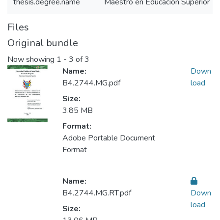
thesis.degree.name
Maestro en Educación Superior
Files
Original bundle
Now showing
1 - 3 of 3
Name:
Down
B4.2744.MG.pdf
load
Size:
3.85 MB
Format:
Adobe Portable Document
Format
Name:
B4.2744.MG.RT.pdf
Down
load
Size: