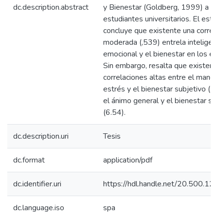
dc.description.abstract
y Bienestar (Goldberg, 1999) a 9
estudiantes universitarios. El estu
concluye que existente una correl
moderada (,539) entrela inteligen
emocional y el bienestar en los es
Sin embargo, resalta que existen
correlaciones altas entre el manej
estrés y el bienestar subjetivo (,
el ánimo general y el bienestar su
(6.54).
dc.description.uri
Tesis
dc.format
application/pdf
dc.identifier.uri
https://hdl.handle.net/20.500.
dc.language.iso
spa