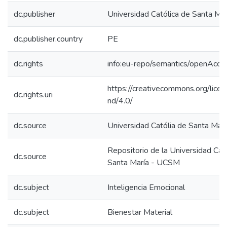
dc.publisher
Universidad Católica de Santa Mar
dc.publisher.country
PE
dc.rights
info:eu-repo/semantics/openAcce
https://creativecommons.org/lice
dc.rights.uri
nd/4.0/
dc.source
Universidad Católia de Santa Marí
Repositorio de la Universidad Cat
dc.source
Santa María - UCSM
dc.subject
Inteligencia Emocional
dc.subject
Bienestar Material