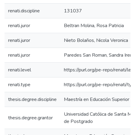
renati.discipline
131037
renati.juror
Beltran Molina, Rosa Patricia
renati.juror
Nieto Bolaños, Nicola Veronica
renati.juror
Paredes San Roman, Sandra Irene
renati.level
https://purl.org/pe-repo/renati/le
renati.type
https://purl.org/pe-repo/renati/ty
thesis.degree.discipline
Maestría en Educación Superior
Universidad Católica de Santa Mar
thesis.degree.grantor
de Postgrado