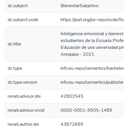
dc.subject
BienestarSubjetivo
dc.subject.ocde
https://purl.org/pe-repo/ocde/for
Inteligencia emocional y bienestar
estudiantes de la Escuela Profesi
dc.title
Educación de una universidad priv
Arequipa - 2021
dc.type
info:eu-repo/semantics/bachelorT
dc.type.version
info:eu-repo/semantics/published
renati.advisor.dni
42803545
renati.advisor.orcid
0000-0001-9905-1489
renati.author.dni
43872689