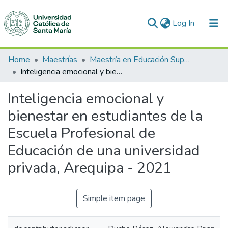
(current)
Log In
Communities & Collections
Home
Maestrías
Maestría en Educación Superior
Inteligencia emocional y bienestar en estudiantes de la Escuela Profesional de Educación de una universidad privada, Arequipa - 2021
All of DSpace
Inteligencia emocional y
Statistics
bienestar en estudiantes de la
Escuela Profesional de
Educación de una universidad
privada, Arequipa - 2021
Simple item page