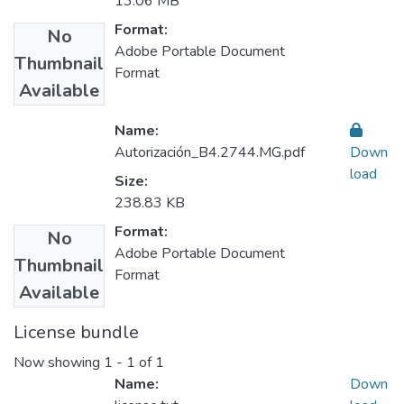
13.06 MB
Format:
No
Adobe Portable Document
Thumbnail
Format
Available
Name:
Autorización_B4.2744.MG.pdf
Down
load
Size:
238.83 KB
Format:
No
Adobe Portable Document
Thumbnail
Format
Available
License bundle
Now showing
1 - 1 of 1
Name:
Down