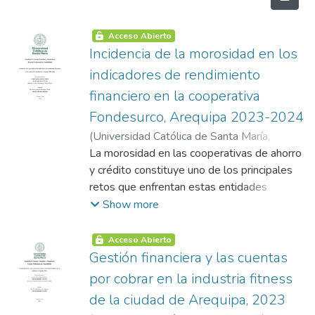
Acceso Abierto
Incidencia de la morosidad en los
indicadores de rendimiento
financiero en la cooperativa
Fondesurco, Arequipa 2023-2024
(
Universidad Católica de Santa María
,
2026-05-30
La morosidad en las cooperativas de ahorro
)
Carpio Medina, Kimberly
Niabeth
y crédito constituye uno de los principales
retos que enfrentan estas entidades
financieras, ya que tiene un impacto directo
Show more
en sus indicadores de rendimiento
económico y financiero. En particular, la
Acceso Abierto
Cooperativa de Ahorro y Crédito
Gestión financiera y las cuentas
FONDESURCO, que opera principalmente
por cobrar en la industria fitness
en Arequipa y otras regiones del sur del
de la ciudad de Arequipa, 2023
Perú, ha experimentado una creciente