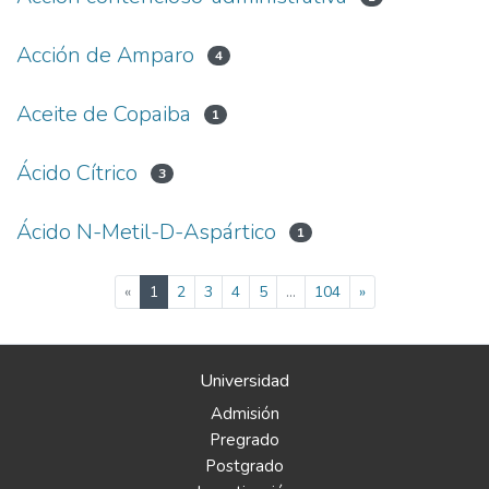
Acción de Amparo
4
Aceite de Copaiba
1
Ácido Cítrico
3
Ácido N-Metil-D-Aspártico
1
(current)
«
1
2
3
4
5
...
104
»
Universidad
Admisión
Pregrado
Postgrado