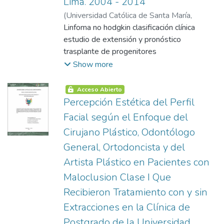
Lima. 2004 - 2014
(
Universidad Católica de Santa María
,
2015-01-07
Linfoma no hodgkin clasificación clínica
)
Mendoza Quispe, Magali
estudio de extensión y pronóstico
trasplante de progenitores
hematopoyeticos conceptos de referencia
Show more
trasplante de progenitores
hematopoyéticos autólogo trasplante de
Acceso Abierto
progenitores hematopoyéticos alogénico
Percepción Estética del Perfil
indicaciones de tph autologo régimen de
Facial según el Enfoque del
acondicionamiento empleado según
Cirujano Plástico, Odontólogo
patologías infecciones en el paciente
General, Ortodoncista y del
sometido a tph
Artista Plástico en Pacientes con
Maloclusion Clase I Que
Recibieron Tratamiento con y sin
Extracciones en la Clínica de
Postgrado de la Universidad