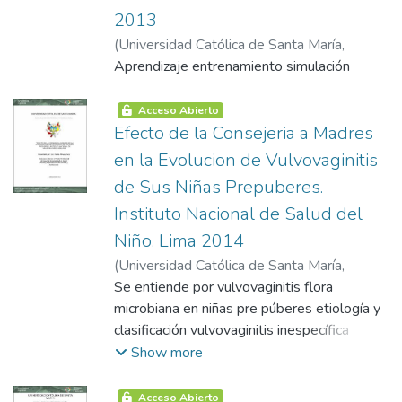
2013
(
Universidad Católica de Santa María
,
2015-01-07
Aprendizaje entrenamiento simulación
)
Y Lillo Zapata, Abel Peña
Acceso Abierto
Efecto de la Consejeria a Madres
en la Evolucion de Vulvovaginitis
de Sus Niñas Prepuberes.
Instituto Nacional de Salud del
Niño. Lima 2014
(
Universidad Católica de Santa María
,
2015-01-12
Se entiende por vulvovaginitis flora
)
Alhuay Puca, Paulia
microbiana en niñas pre púberes etiología y
clasificación vulvovaginitis inespecífica
vulvovaginitis específicas anamnesis signos
Show more
y síntomas vulvitis vaginitis iii. examen fisico
iv. tratamiento tratamiento convencional v.
Acceso Abierto