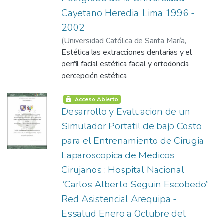
Cayetano Heredia, Lima 1996 -
2002
(
Universidad Católica de Santa María
,
2015-01-07
Estética las extracciones dentarias y el
)
Cussi Ramos, Admer Higinio
perfil facial estética facial y ortodoncia
percepción estética
Acceso Abierto
Desarrollo y Evaluacion de un
Simulador Portatil de bajo Costo
para el Entrenamiento de Cirugia
Laparoscopica de Medicos
Cirujanos : Hospital Nacional
“Carlos Alberto Seguin Escobedo”
Red Asistencial Arequipa -
Essalud Enero a Octubre del