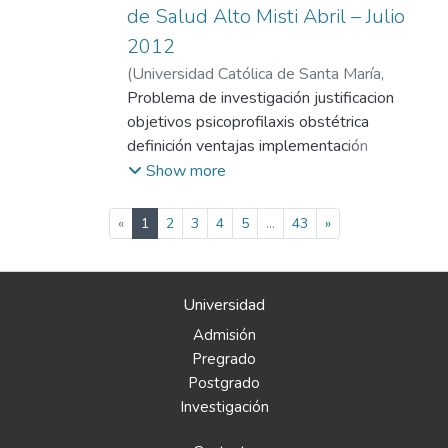
de Salud Alto Misti Abril – Julio
2012
(
Universidad Católica de Santa María
,
2015-04-09
Problema de investigación justificacion
)
Huancara Kana, Denisse
objetivos psicoprofilaxis obstétrica
definición ventajas implementación
sesiones
Show more
(current)
«
1
2
3
4
5
...
43
»
Universidad
Admisión
Pregrado
Postgrado
Investigación