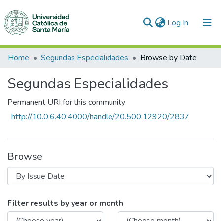
(current)
Log In
Communities & Collections
Home
Segundas Especialidades
Browse by Date
All of DSpace
Segundas Especialidades
Permanent URI for this community
http://10.0.6.40:4000/handle/20.500.12920/2837
Browse
Browsing Segundas Especialidades by I
Filter results by year or month