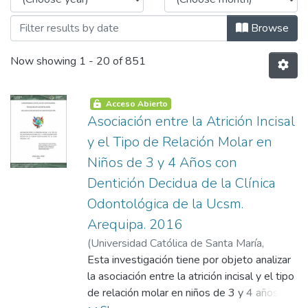
Browse
Now showing
1 - 20 of 851
Acceso Abierto
Asociación entre la Atrición Incisal
y el Tipo de Relación Molar en
Niños de 3 y 4 Años con
Dentición Decidua de la Clínica
Odontológica de la Ucsm.
Arequipa. 2016
(
Universidad Católica de Santa María
,
2012-10-12
Esta investigación tiene por objeto analizar
)
Guillen Apaza, Sheila Maribel
la asociación entre la atrición incisal y el tipo
de relación molar en niños de 3 y 4 años con