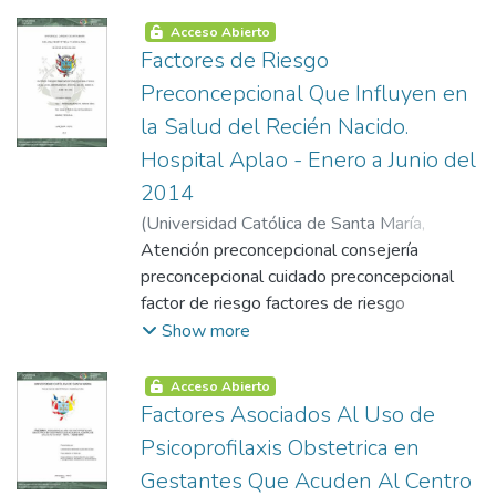
modelización estadística paramétrica
modelización estadística no paramétrica
Acceso Abierto
análisis predictivo minería de datos
Factores de Riesgo
educativo crisp-dm desarrollo de la
Preconcepcional Que Influyen en
propuesta pruebas y resultados de la
la Salud del Recién Nacido.
precisión del algoritmo de la eficiencia del
Hospital Aplao - Enero a Junio del
algoritmo
2014
(
Universidad Católica de Santa María
,
2015-01-22
Atención preconcepcional consejería
)
Torres Huaracha, Katherine
Valery
preconcepcional cuidado preconcepcional
factor de riesgo factores de riesgo
preconcepcional dimensión clínica
Show more
Acceso Abierto
Factores Asociados Al Uso de
Psicoprofilaxis Obstetrica en
Gestantes Que Acuden Al Centro