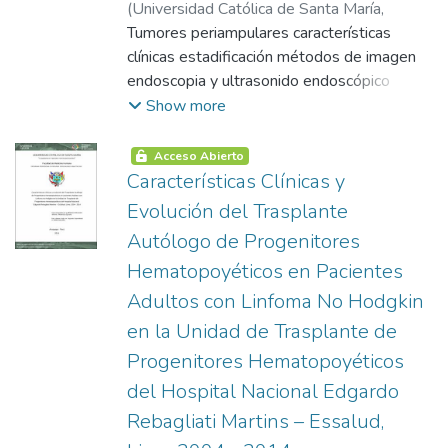
reacciones alérgicas manejo odontológico
(
Universidad Católica de Santa María
,
informatografia, así como los Anexos
en reacciones alérgicas complicaciones en
2015-01-07
Tumores periampulares características
)
Nuñez Pacheco, Renzo Omar
correspondientes.
reacciones alérgicas factores de riesgo en
clínicas estadificación métodos de imagen
malformaciones congénitas tipos de
endoscopia y ultrasonido endoscópico
malformaciones congénitas malformaciones
tomografía computada multidetector
Show more
de cabeza y cara anestesia general etapas
resonancia magnética y
de la anestesia general periodos y planos
colangiopancreatografía dificultades para el
Acceso Abierto
anestésicos evaluación preoperatoria del
diagnóstico carcinoma ampular carcinoma
Características Clínicas y
paciente agentes anestésicos generales
pancreático carcinomas del conducto biliar
Evolución del Trasplante
anestésicos generales inhalatorios agentes
inferiorcolangiocarcinoma carcinoma
Autólogo de Progenitores
anestésicos parenterales
duodenal periampular duodeno
Hematopoyéticos en Pacientes
pancreatectomia cefálica : cirugía de
Whipple resección pancreática
Adultos con Linfoma No Hodgkin
reconstrucción pancreática
en la Unidad de Trasplante de
Progenitores Hematopoyéticos
del Hospital Nacional Edgardo
Rebagliati Martins – Essalud,