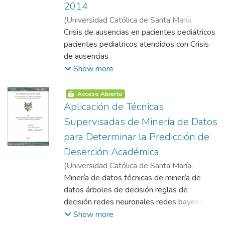
2014
(
Universidad Católica de Santa María
,
2015-01-20
Crisis de ausencias en pacientes pediátricos
)
Ramírez De La Cruz, Anibal
Abraham
pacientes pediatricos atendidos con Crisis
de ausencias
Show more
Acceso Abierto
Aplicación de Técnicas
Supervisadas de Minería de Datos
para Determinar la Predicción de
Deserción Académica
(
Universidad Católica de Santa María
,
2015-01-21
Minería de datos técnicas de minería de
)
Sulla Torres, José Alfredo
datos árboles de decisión reglas de
decisión redes neuronales redes bayesianas
reglas de asociación algoritmos genéticos
Show more