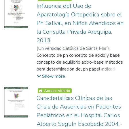
lugar y forma de atencion vi. Evolucion Vii.
Influencia del Uso de
educacion sanitaria consejeria en salud
Aparatología Ortopédica sobre el
sexual y reproductiva tópicos que se
Ph Salival, en Niños Atendidos en
abordan en la consejeria planteamiento
la Consulta Privada Arequipa.
operacional resultados
2013
(
Universidad Católica de Santa María
,
2015-01-15
Concepto de ph concepto de acido y base
)
Tejada Zanabria., Yelka
Elizabeth
concepto de equilibrio acido-base métodos
para determinación del ph papel indicador
de ph ph-metro saliva composición de la
Show more
saliva propiedades de la saliva viscosidad y
spinnbarkeit acción amortiguadora del ph de
Acceso Abierto
la saliva funciones de la saliva aparatos de
Características Clínicas de las
ortopedia mantenedor de espacio placas de
Crisis de Ausencias en Pacientes
expansión placas con rejilla lingual
Pediátricos en el Hospital Carlos
Alberto Seguín Escobedo 2004 -