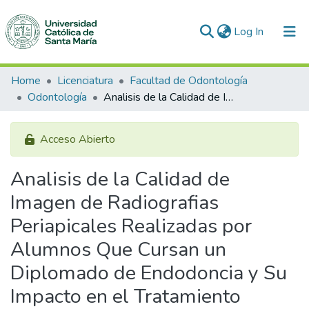
(current)
Log In
Communities & Collections
Home
Licenciatura
Facultad de Odontología
Odontología
Analisis de la Calidad de Imagen de Radiografias Periapicales Realizadas por Alumnos Que Cursan un Diplomado de Endodoncia y Su Impacto en el Tratamiento Endodóntico. Arequipa 2015
All of DSpace
Statistics
Acceso Abierto
Analisis de la Calidad de
Imagen de Radiografias
Periapicales Realizadas por
Alumnos Que Cursan un
Diplomado de Endodoncia y Su
Impacto en el Tratamiento