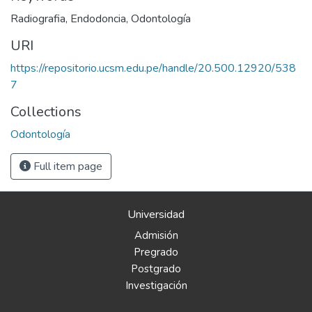
Radiografia
,
Endodoncia
,
Odontología
URI
https://repositorio.ucsm.edu.pe/handle/20.500.12920/538
7
Collections
Odontología
Full item page
Universidad
Admisión
Pregrado
Postgrado
Investigación