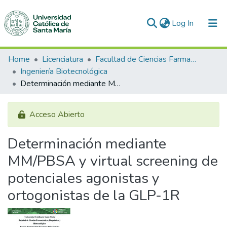
(current)
Log In
Communities & Collections
Home
Licenciatura
Facultad de Ciencias Farmacéuticas, Bioquímicas y Biotecnológicas
Ingeniería Biotecnológica
All of DSpace
Determinación mediante MM/PBSA y virtual screening de potenciales agonistas y ortogonistas de la GLP-1R
Statistics
Acceso Abierto
Determinación mediante
MM/PBSA y virtual screening de
potenciales agonistas y
ortogonistas de la GLP-1R