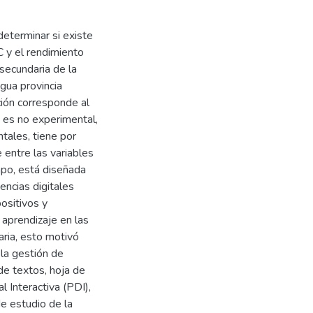
determinar si existe
IC y el rendimiento
secundaria de la
gua provincia
ión corresponde al
ón es no experimental,
tales, tiene por
e entre las variables
mpo, está diseñada
ncias digitales
ositivos y
 aprendizaje en las
aria, esto motivó
la gestión de
de textos, hoja de
l Interactiva (PDI),
de estudio de la