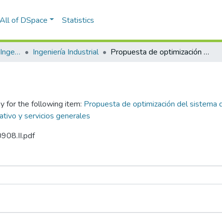
All of DSpace
Statistics
Facultad de Ciencias e Ingenierías Físicas y Formales
Ingeniería Industrial
Propuesta de optimización del sistema de gestión de calidad incorporando herramientas Lean en una empresa de soporte logístico, operativo y servicios generales
y for the following item:
Propuesta de optimización del sistema d
tivo y servicios generales
0908.II.pdf