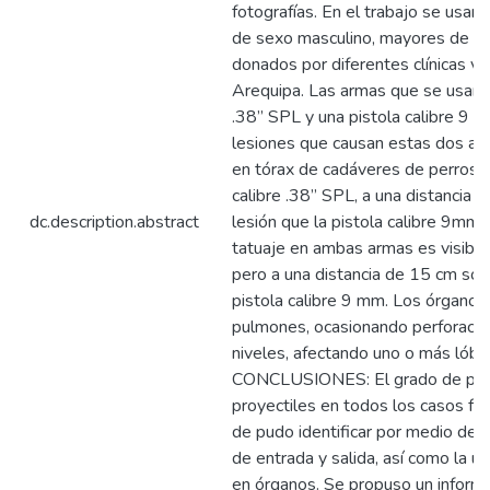
fotografías. En el trabajo se usar
de sexo masculino, mayores de 1 a
donados por diferentes clínicas ve
Arequipa. Las armas que se usaron
.38” SPL y una pistola calibre 9 m
lesiones que causan estas dos arm
en tórax de cadáveres de perros
calibre .38” SPL, a una distancia
dc.description.abstract
lesión que la pistola calibre 9mm a
tatuaje en ambas armas es visible 
pero a una distancia de 15 cm solo 
pistola calibre 9 mm. Los órganos
pulmones, ocasionando perforación
niveles, afectando uno o más lóbu
CONCLUSIONES: El grado de pene
proyectiles en todos los casos fu
de pudo identificar por medio de la
de entrada y salida, así como la ub
en órganos. Se propuso un informe