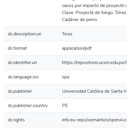
casos por impacto de proyectil de
Clave: Proyectil de fuego, Tórax, 
Cadáver de perro.
dc.description.uri
Tesis
dc.format
application/pdf
dc.identifier.uri
https://repositorio.ucsm.edu.pe
dc.language.iso
spa
dc.publisher
Universidad Católica de Santa Mar
dc.publisher.country
PE
dc.rights
info:eu-repo/semantics/openAcce