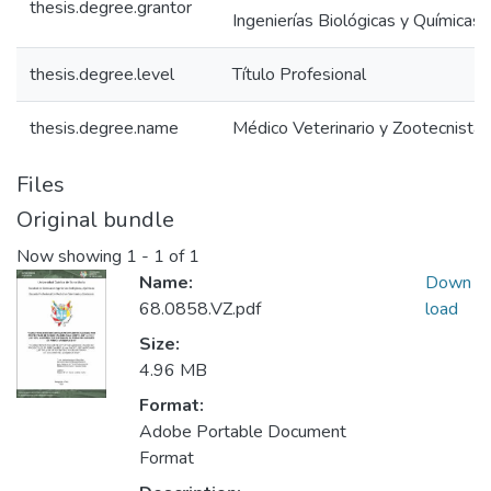
thesis.degree.grantor
Ingenierías Biológicas y Químicas
thesis.degree.level
Título Profesional
thesis.degree.name
Médico Veterinario y Zootecnista
Files
Original bundle
Now showing
1 - 1 of 1
Name:
Down
68.0858.VZ.pdf
load
Size:
4.96 MB
Format:
Adobe Portable Document
Format