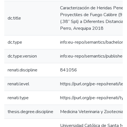
Caracterización de Heridas Penet
Proyectiles de Fuego Calibre (9 
dc.title
(.38” Spl) a Diferentes Distancia
Perro, Arequipa 2018
dc.type
info:eu-repo/semantics/bachelorT
dc.type.version
info:eu-repo/semantics/published
renati.discipline
841056
renati.level
https://purl.org/pe-repo/renati/lev
renati.type
https://purl.org/pe-repo/renati/ty
thesis.degree.discipline
Medicina Veterinaria y Zootecnia
Universidad Católica de Santa Mar