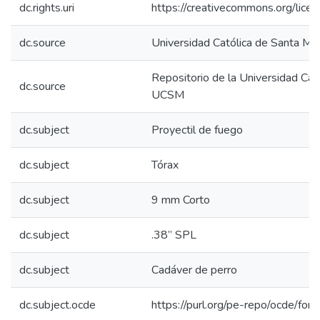
dc.rights.uri
https://creativecommons.org/lice
dc.source
Universidad Católica de Santa Mar
Repositorio de la Universidad Cat
dc.source
UCSM
dc.subject
Proyectil de fuego
dc.subject
Tórax
dc.subject
9 mm Corto
dc.subject
.38” SPL
dc.subject
Cadáver de perro
dc.subject.ocde
https://purl.org/pe-repo/ocde/for