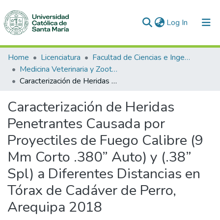
(current)
Log In
Communities & Collections
Home
Licenciatura
Facultad de Ciencias e Ingenierías Biológicas y Químicas
Medicina Veterinaria y Zootecnia
All of DSpace
Caracterización de Heridas Penetrantes Causada por Proyectiles de Fuego Calibre (9 Mm Corto .380” Auto) y (.38” Spl) a Diferentes Distancias en Tórax de Cadáver de Perro, Arequipa 2018
Statistics
Caracterización de Heridas
Penetrantes Causada por
Proyectiles de Fuego Calibre (9
Mm Corto .380” Auto) y (.38”
Spl) a Diferentes Distancias en
Tórax de Cadáver de Perro,
Arequipa 2018