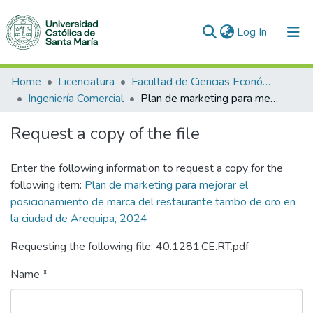
(current)
Log In
Communities & Collections
Home
Licenciatura
Facultad de Ciencias Económico Administrativas
Ingeniería Comercial
Plan de marketing para mejorar el posicionamiento de marca del restaurante tambo de oro en la ciudad de Arequipa, 2024
All of DSpace
Request a copy of the file
Statistics
Enter the following information to request a copy for the
following item:
Plan de marketing para mejorar el
posicionamiento de marca del restaurante tambo de oro en
la ciudad de Arequipa, 2024
Requesting the following file: 40.1281.CE.RT.pdf
Name *