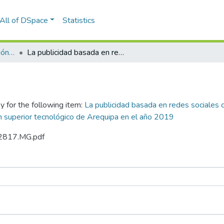
All of DSpace
Statistics
Maestría en Administración de Negocios
La publicidad basada en redes sociales como posibilidad más efectiva que la tradicional para captar alumnos en un instituto de educación superior tecnológico de Arequipa en el año 2019
y for the following item:
La publicidad basada en redes sociales c
ón superior tecnológico de Arequipa en el año 2019
H.2817.MG.pdf