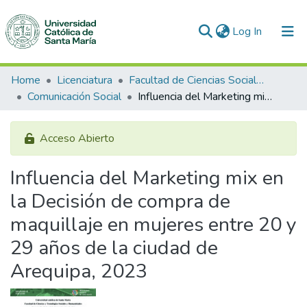
(current)
Log In
Communities & Collections
Home
Licenciatura
Facultad de Ciencias Sociales y Humanidades
Comunicación Social
Influencia del Marketing mix en la Decisión de compra de maquillaje en mujeres entre 20 y 29 años de la ciudad de Arequipa, 2023
All of DSpace
Statistics
Acceso Abierto
Influencia del Marketing mix en
la Decisión de compra de
maquillaje en mujeres entre 20 y
29 años de la ciudad de
Arequipa, 2023