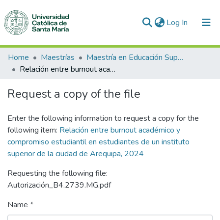
(current)
Log In
Communities & Collections
Home
Maestrías
Maestría en Educación Superior
Relación entre burnout académico y compromiso estudiantil en estudiantes de un instituto superior de la ciudad de Arequipa, 2024
All of DSpace
Request a copy of the file
Statistics
Enter the following information to request a copy for the
following item:
Relación entre burnout académico y
compromiso estudiantil en estudiantes de un instituto
superior de la ciudad de Arequipa, 2024
Requesting the following file:
Autorización_B4.2739.MG.pdf
Name *