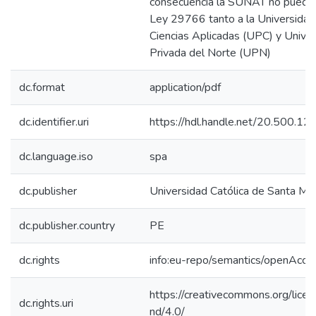
consecuencia la SUNAT no puede a
Ley 29766 tanto a la Universidad
Ciencias Aplicadas (UPC) y Unive
Privada del Norte (UPN)
dc.format
application/pdf
dc.identifier.uri
https://hdl.handle.net/20.500.
dc.language.iso
spa
dc.publisher
Universidad Católica de Santa Mar
dc.publisher.country
PE
dc.rights
info:eu-repo/semantics/openAcce
https://creativecommons.org/lice
dc.rights.uri
nd/4.0/