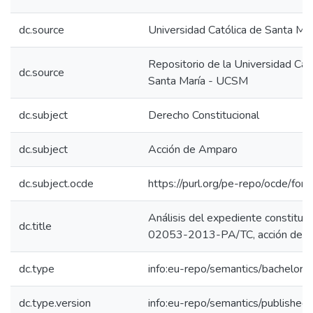
dc.source
Universidad Católica de Santa Mar
Repositorio de la Universidad Cat
dc.source
Santa María - UCSM
dc.subject
Derecho Constitucional
dc.subject
Acción de Amparo
dc.subject.ocde
https://purl.org/pe-repo/ocde/for
Análisis del expediente constituci
dc.title
02053-2013-PA/TC, acción de 
dc.type
info:eu-repo/semantics/bachelorT
dc.type.version
info:eu-repo/semantics/published