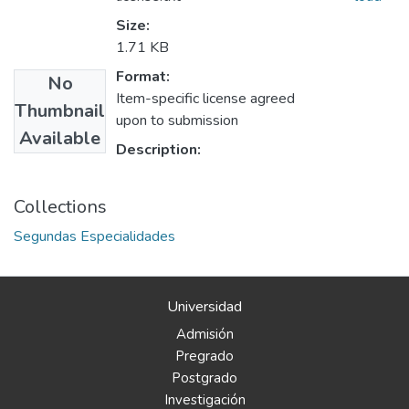
Size:
1.71 KB
Format:
No
Item-specific license agreed
Thumbnail
upon to submission
Available
Description:
Collections
Segundas Especialidades
Universidad
Admisión
Pregrado
Postgrado
Investigación