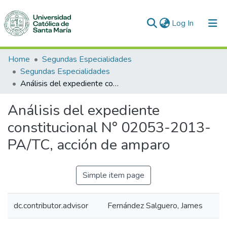
(current)
Log In
Communities & Collections
Home
Segundas Especialidades
Segundas Especialidades
All of DSpace
Análisis del expediente constitucional N° 02053-2013-PA/TC, acción de amparo
Statistics
Análisis del expediente
constitucional N° 02053-2013-
PA/TC, acción de amparo
Simple item page
dc.contributor.advisor
Fernández Salguero, James