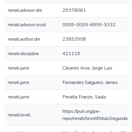
renati.advisor.dni
29378061
renati.advisor.orcid
0009-0005-6859-5332
renati.author.dni
23853908
renati.discipline
421119
renati.juror
Cáceres Arce, Jorge Luis
renati.juror
Fernandez Salguero, James
renati.juror
Peralta Franzis, Saulo
https://purl.org/pe-
renati.level
repo/renati/level#tituloSegundaE