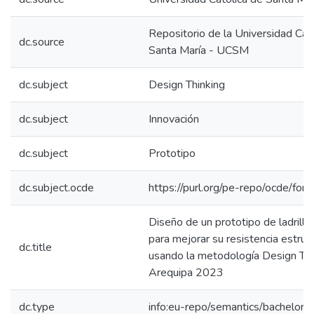
Repositorio de la Universidad Cat
dc.source
Santa María - UCSM
dc.subject
Design Thinking
dc.subject
Innovación
dc.subject
Prototipo
dc.subject.ocde
https://purl.org/pe-repo/ocde/for
Diseño de un prototipo de ladrillo 
para mejorar su resistencia estruct
dc.title
usando la metodología Design Thi
Arequipa 2023
dc.type
info:eu-repo/semantics/bachelorT