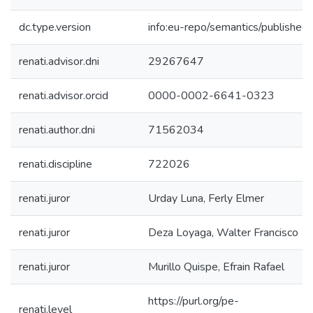
dc.type.version
info:eu-repo/semantics/published
renati.advisor.dni
29267647
renati.advisor.orcid
0000-0002-6641-0323
renati.author.dni
71562034
renati.discipline
722026
renati.juror
Urday Luna, Ferly Elmer
renati.juror
Deza Loyaga, Walter Francisco
renati.juror
Murillo Quispe, Efrain Rafael
https://purl.org/pe-
renati.level