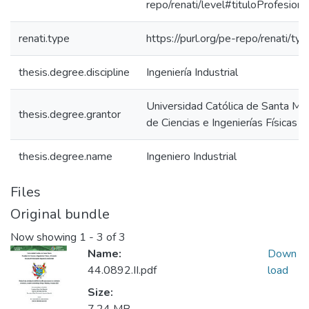
repo/renati/level#tituloProfesiona
renati.type
https://purl.org/pe-repo/renati/ty
thesis.degree.discipline
Ingeniería Industrial
Universidad Católica de Santa Mar
thesis.degree.grantor
de Ciencias e Ingenierías Físicas 
thesis.degree.name
Ingeniero Industrial
Files
Original bundle
Now showing
1 - 3 of 3
Name:
Down
44.0892.II.pdf
load
Size: