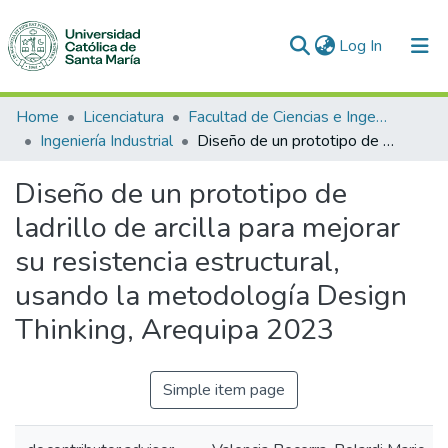
(current)
Log In
Communities & Collections
Home
Licenciatura
Facultad de Ciencias e Ingenierías Físicas y Formales
Ingeniería Industrial
Diseño de un prototipo de ladrillo de arcilla para mejorar su resistencia estructural, usando la metodología Design Thinking, Arequipa 2023
All of DSpace
Diseño de un prototipo de
Statistics
ladrillo de arcilla para mejorar
su resistencia estructural,
usando la metodología Design
Thinking, Arequipa 2023
Simple item page