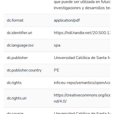
que puede ser utilizada en futuras
investigaciones y desarrollos tecn
dc.format
application/pdf
dc.identifier.uri
https://hdl.handle.net/20.500.
dc.language.iso
spa
dc.publisher
Universidad Católica de Santa Mar
dc.publisher.country
PE
dc.rights
info:eu-repo/semantics/openAcce
https://creativecommons.org/lice
dc.rights.uri
nd/4.0/
dc.source
Universidad Católica de Santa Mar