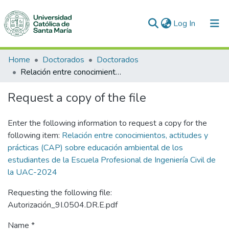
(current)
Log In
Communities & Collections
Home
Doctorados
Doctorados
Relación entre conocimientos, actitudes y prácticas (CAP) sobre educación ambiental de los estudiantes de la Escuela Profesional de Ingeniería Civil de la UAC-2024
All of DSpace
Request a copy of the file
Statistics
Enter the following information to request a copy for the
following item:
Relación entre conocimientos, actitudes y
prácticas (CAP) sobre educación ambiental de los
estudiantes de la Escuela Profesional de Ingeniería Civil de
la UAC-2024
Requesting the following file:
Autorización_9I.0504.DR.E.pdf
Name *