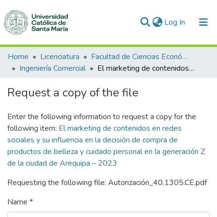
(current)
Log In
Communities & Collections
Home
Licenciatura
Facultad de Ciencias Económico Administrativas
Ingeniería Comercial
El marketing de contenidos en redes sociales y su influencia en la decisión de compra de productos de belleza y cuidado personal en la generación Z de la ciudad de Arequipa – 2023
All of DSpace
Request a copy of the file
Statistics
Enter the following information to request a copy for the
following item:
El marketing de contenidos en redes
sociales y su influencia en la decisión de compra de
productos de belleza y cuidado personal en la generación Z
de la ciudad de Arequipa – 2023
Requesting the following file: Autorización_40.1305.CE.pdf
Name *