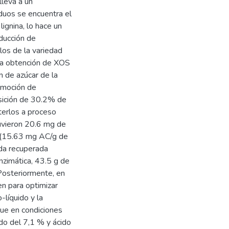
lleva a un
duos se encuentra el
lignina, lo hace un
oducción de
llos de la variedad
 la obtención de XOS
ón de azúcar de la
remoción de
sición de 30.2% de
terlos a proceso
tuvieron 20.6 mg de
 (15.63 mg AC/g de
ida recuperada
nzimática, 43.5 g de
Posteriormente, en
n para optimizar
-líquido y la
que en condiciones
do del 7,1 % y ácido