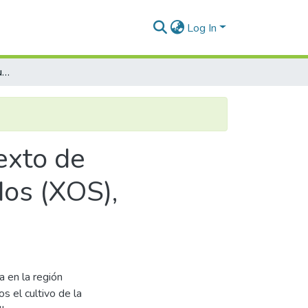
Log In
Valorización de tallos de quinua en un contexto de biorrefinería: Producción de xilooligosacáridos (XOS), azucares fermentables y carbón activado
exto de
dos (XOS),
 en la región
s el cultivo de la