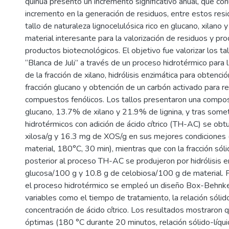
quinua presentó un incremento significativo anual, que con
incremento en la generación de residuos, entre estos resi
tallo de naturaleza lignocelulósica rico en glucano, xilano y 
material interesante para la valorización de residuos y pr
productos biotecnológicos. El objetivo fue valorizar los ta
“Blanca de Juli” a través de un proceso hidrotérmico para
de la fracción de xilano, hidrólisis enzimática para obtenci
fracción glucano y obtención de un carbón activado para 
compuestos fenólicos. Los tallos presentaron una compo
glucano, 13.7% de xilano y 21.9% de lignina, y tras some
hidrotérmicos con adición de ácido cítrico (TH-AC) se ob
xilosa/g y 16.3 mg de XOS/g en sus mejores condiciones
material, 180°C, 30 min), mientras que con la fracción sól
posterior al proceso TH-AC se produjeron por hidrólisis e
glucosa/100 g y 10.8 g de celobiosa/100 g de material. 
el proceso hidrotérmico se empleó un diseño Box-Behnke
variables como el tiempo de tratamiento, la relación sólido
concentración de ácido cítrico. Los resultados mostraron 
óptimas (180 °C durante 20 minutos, relación sólido-líqui