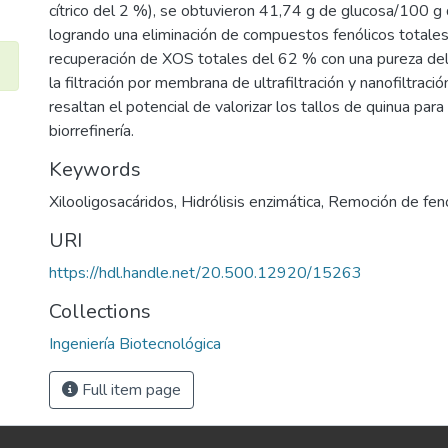
cítrico del 2 %), se obtuvieron 41,74 g de glucosa/100 g 
logrando una eliminación de compuestos fenólicos totale
recuperación de XOS totales del 62 % con una pureza d
la filtración por membrana de ultrafiltración y nanofiltraci
resaltan el potencial de valorizar los tallos de quinua para
biorrefinería.
Keywords
Xilooligosacáridos
,
Hidrólisis enzimática
,
Remoción de fenó
URI
https://hdl.handle.net/20.500.12920/15263
Collections
Ingeniería Biotecnológica
Full item page