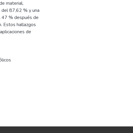
de material,
s del 87,62 % y una
el 47 % después de
ón. Estos hallazgos
 aplicaciones de
licos