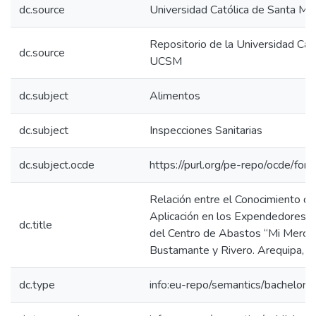
dc.source
Universidad Católica de Santa Mar
Repositorio de la Universidad Cat
dc.source
UCSM
dc.subject
Alimentos
dc.subject
Inspecciones Sanitarias
dc.subject.ocde
https://purl.org/pe-repo/ocde/for
Relación entre el Conocimiento de 
Aplicación en los Expendedores 
dc.title
del Centro de Abastos “Mi Mercado
Bustamante y Rivero. Arequipa, 
dc.type
info:eu-repo/semantics/bachelorT