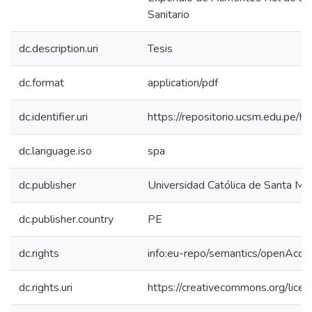
Sanitario
dc.description.uri
Tesis
dc.format
application/pdf
dc.identifier.uri
https://repositorio.ucsm.edu.pe
dc.language.iso
spa
dc.publisher
Universidad Católica de Santa Mar
dc.publisher.country
PE
dc.rights
info:eu-repo/semantics/openAcce
dc.rights.uri
https://creativecommons.org/lice