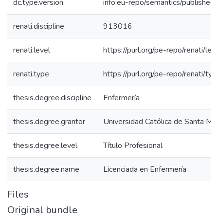
dc.type.version
info:eu-repo/semantics/published
renati.discipline
913016
renati.level
https://purl.org/pe-repo/renati/lev
renati.type
https://purl.org/pe-repo/renati/ty
thesis.degree.discipline
Enfermería
thesis.degree.grantor
Universidad Católica de Santa Mar
thesis.degree.level
Título Profesional
thesis.degree.name
Licenciada en Enfermería
Files
Original bundle