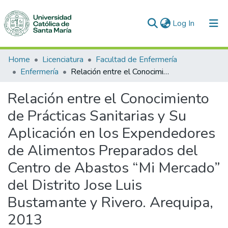
(current)
Log In
Communities & Collections
Home
Licenciatura
Facultad de Enfermería
Enfermería
Relación entre el Conocimiento de Prácticas Sanitarias y Su Aplicación en los Expendedores de Alimentos Preparados del Centro de Abastos “Mi Mercado” del Distrito Jose Luis Bustamante y Rivero. Arequipa, 2013
All of DSpace
Relación entre el Conocimiento
Statistics
de Prácticas Sanitarias y Su
Aplicación en los Expendedores
de Alimentos Preparados del
Centro de Abastos “Mi Mercado”
del Distrito Jose Luis
Bustamante y Rivero. Arequipa,
2013