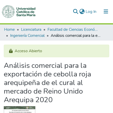
(current)
Log In
Communities & Collections
Home
Licenciatura
Facultad de Ciencias Económico Administrativas
Ingeniería Comercial
Análisis comercial para la exportación de cebolla roja arequipeña de el cural al mercado de Reino Unido Arequipa 2020
All of DSpace
Statistics
Acceso Abierto
Análisis comercial para la
exportación de cebolla roja
arequipeña de el cural al
mercado de Reino Unido
Arequipa 2020