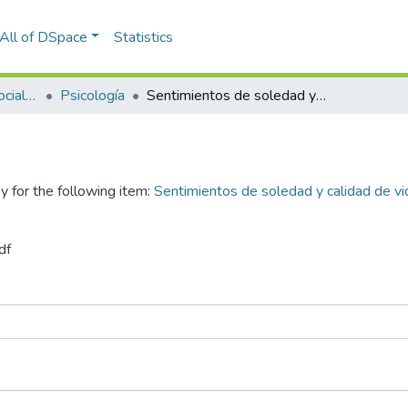
All of DSpace
Statistics
Facultad de Ciencias Sociales y Humanidades
Psicología
Sentimientos de soledad y calidad de vida en adultos mayores miembros de una ONG en Arequipa
y for the following item:
Sentimientos de soledad y calidad de 
df