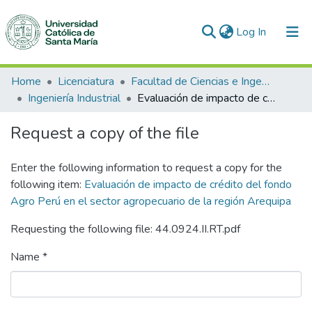
(current)
Log In
Communities & Collections
Home
Licenciatura
Facultad de Ciencias e Ingenierías Físicas y Formales
Ingeniería Industrial
Evaluación de impacto de crédito del fondo Agro Perú en el sector agropecuario de la región Arequipa
All of DSpace
Request a copy of the file
Statistics
Enter the following information to request a copy for the
following item:
Evaluación de impacto de crédito del fondo
Agro Perú en el sector agropecuario de la región Arequipa
Requesting the following file: 44.0924.II.RT.pdf
Name *