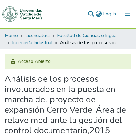
(current)
Log In
Communities & Collections
Home
Licenciatura
Facultad de Ciencias e Ingenierías Físicas y Formales
Ingeniería Industrial
Análisis de los procesos involucrados en la puesta en marcha del proyecto de expansión Cerro Verde-Área de relave mediante la gestión del control documentario,2015
All of DSpace
Statistics
Acceso Abierto
Análisis de los procesos
involucrados en la puesta en
marcha del proyecto de
expansión Cerro Verde-Área de
relave mediante la gestión del
control documentario,2015