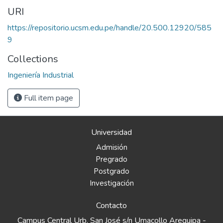
URI
https://repositorio.ucsm.edu.pe/handle/20.500.12920/585
9
Collections
Ingeniería Industrial
Full item page
Universidad
Admisión
Pregrado
Postgrado
Investigación
Contacto
Campus Central Urb. San José s/n Umacollo Arequipa -