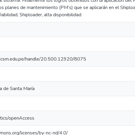
al sistema. Finalmente los logros obtenidos con la aplicación del
los planes de mantenimiento (PM’s) que se aplicarán en el Shiplo
abilidad, Shiploader, alta disponibilidad
io.ucsm.edu.pe/handle/20.500.12920/8075
ca de Santa María
ntics/openAccess
mmons.org/licenses/by-nc-nd/4.0/