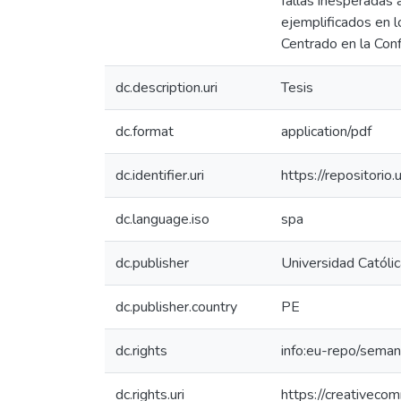
fallas inesperadas 
ejemplificados en 
Centrado en la Confi
dc.description.uri
Tesis
dc.format
application/pdf
dc.identifier.uri
https://repositor
dc.language.iso
spa
dc.publisher
Universidad Católi
dc.publisher.country
PE
dc.rights
info:eu-repo/sema
dc.rights.uri
https://creativeco