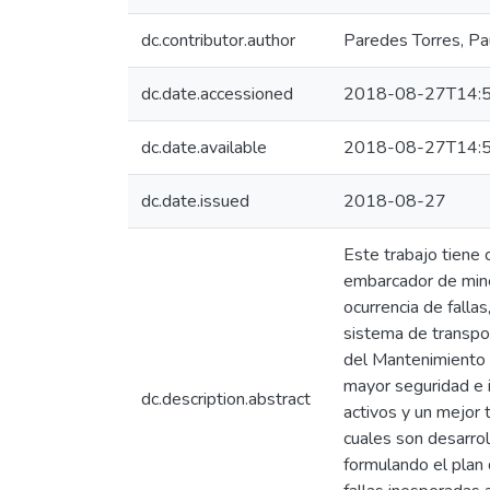
dc.contributor.author
Paredes Torres, Pa
dc.date.accessioned
2018-08-27T14:5
dc.date.available
2018-08-27T14:5
dc.date.issued
2018-08-27
Este trabajo tiene
embarcador de mine
ocurrencia de falla
sistema de transpo
del Mantenimiento C
mayor seguridad e i
dc.description.abstract
activos y un mejor 
cuales son desarrol
formulando el plan 