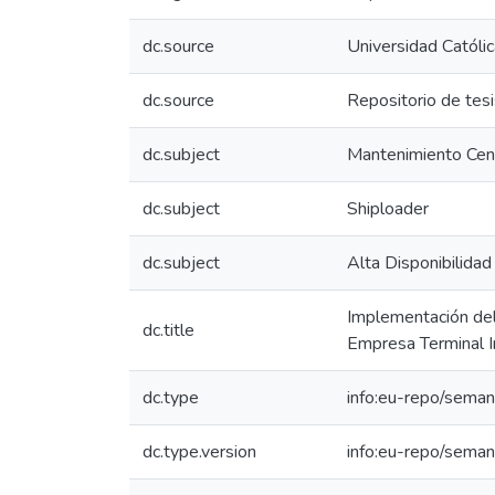
dc.source
Universidad Católi
dc.source
Repositorio de tes
dc.subject
Mantenimiento Cent
dc.subject
Shiploader
dc.subject
Alta Disponibilidad
Implementación del 
dc.title
Empresa Terminal In
dc.type
info:eu-repo/seman
dc.type.version
info:eu-repo/seman