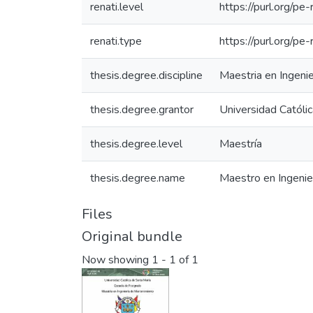
renati.level
https://purl.org/pe
renati.type
https://purl.org/pe
thesis.degree.discipline
Maestria en Ingeni
thesis.degree.grantor
Universidad Católi
thesis.degree.level
Maestría
thesis.degree.name
Maestro en Ingenie
Files
Original bundle
Now showing
1 - 1 of 1