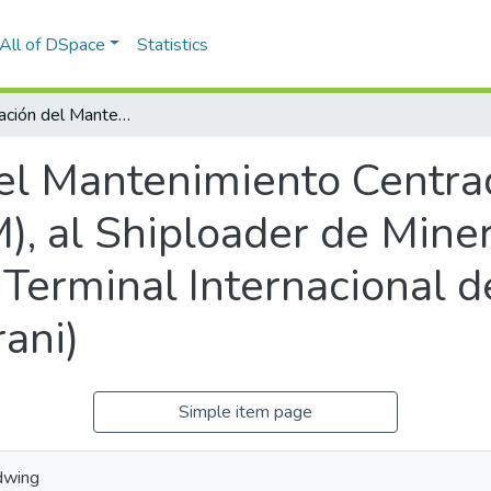
All of DSpace
Statistics
Implementación del Mantenimiento Centrado en la Confiabilidad (RCM), al Shiploader de Minerales del Muelle “F”, de la Empresa Terminal Internacional del Sur (Terminal Portuario de Matarani)
l Mantenimiento Centrad
), al Shiploader de Mine
 Terminal Internacional d
ani)
Simple item page
Edwing