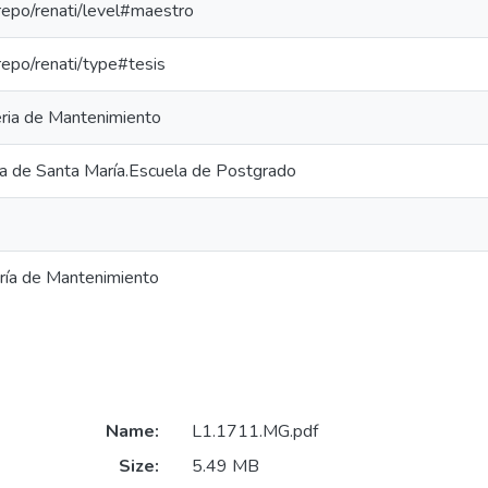
-repo/renati/level#maestro
-repo/renati/type#tesis
eria de Mantenimiento
ca de Santa María.Escuela de Postgrado
ría de Mantenimiento
Name:
L1.1711.MG.pdf
Size:
5.49 MB