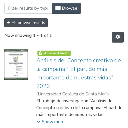
Browsing Facultad de Ciencias Sociales
Browse
All browse results
Now showing
1 - 1 of 1
Acceso Abierto
Análisis del Concepto creativo de
la campaña " El partido más
importante de nuestras vidas"
2020
(
Universidad Católica de Santa María
,
2021-04-21
El trabajo de investigación “Análisis del
)
Cohaila Bernahola, Isabel
Cristina
Concepto creativo de la campaña ‘El partido
;
Zegarra Linares, Valeria Lucía
más importante de nuestras vidas’
Arequipa, 2020” es presentado por las
Show more