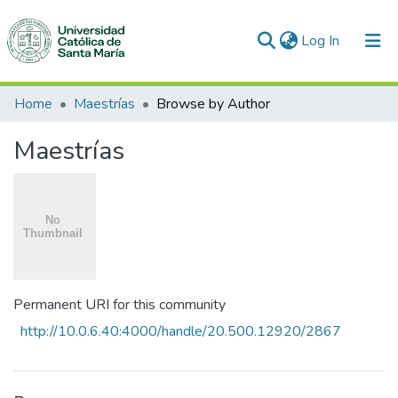
(current)
Log In
Communities & Collections
Home
Maestrías
Browse by Author
All of DSpace
Maestrías
Permanent URI for this community
http://10.0.6.40:4000/handle/20.500.12920/2867