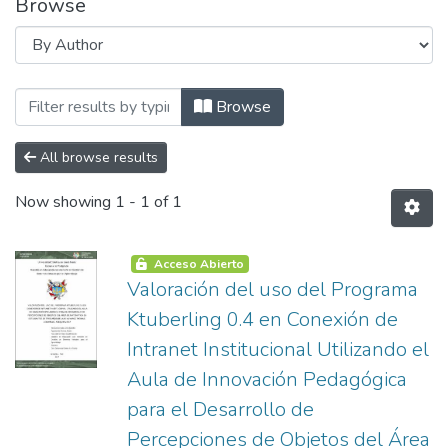
Browse
Browsing Maestrías by Author "Agramon
Browse
All browse results
Now showing
1 - 1 of 1
Acceso Abierto
Valoración del uso del Programa
Ktuberling 0.4 en Conexión de
Intranet Institucional Utilizando el
Aula de Innovación Pedagógica
para el Desarrollo de
Percepciones de Objetos del Área