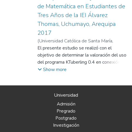
de Matemática en Estudiantes de
Tres Años de la IEI Álvarez
Thomas, Uchumayo, Arequipa
2017
(
Universidad Católica de Santa María
,
2019-03-21
El presente estudio se realizó con el
)
Agramonte Chávez, Rocío
objetivo de determinar la valoración del uso
del programa KTuberling 0.4 en conexión de
intranet institucional utilizando el aula de
Show more
innovación pedagógica para el desarrollo de
percepciones de objetos del Área de
Matemática en los estudiantes de tres años
Universidad
de la IEI Álvarez Thomas, Uchumayo, de
Admisión
Arequipa, durante el año 2017. El tipo de
Pregrado
investigación es cuasi Experimental de
Postgrado
campo, su nivel de investigación es
Investigación
descriptivo-relacional; de cuatro variables