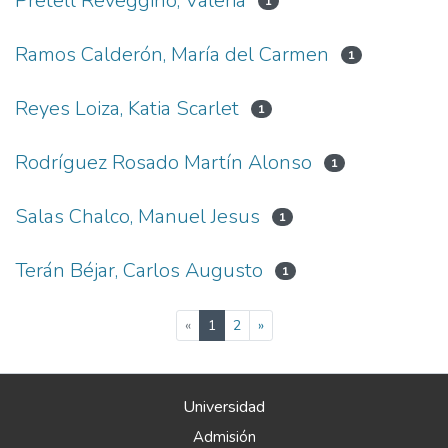
Pretell Reveggino, Valeria
1
Ramos Calderón, María del Carmen
1
Reyes Loiza, Katia Scarlet
1
Rodríguez Rosado Martín Alonso
1
Salas Chalco, Manuel Jesus
1
Terán Béjar, Carlos Augusto
1
(current)
«
1
2
»
Universidad
Admisión