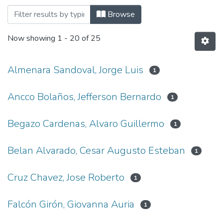
Browsing Maestría en Derecho Procesal y
Browse
Now showing
1 - 20 of 25
Almenara Sandoval, Jorge Luis
1
Ancco Bolaños, Jefferson Bernardo
1
Begazo Cardenas, Alvaro Guillermo
1
Belan Alvarado, Cesar Augusto Esteban
1
Cruz Chavez, Jose Roberto
1
Falcón Girón, Giovanna Auria
1