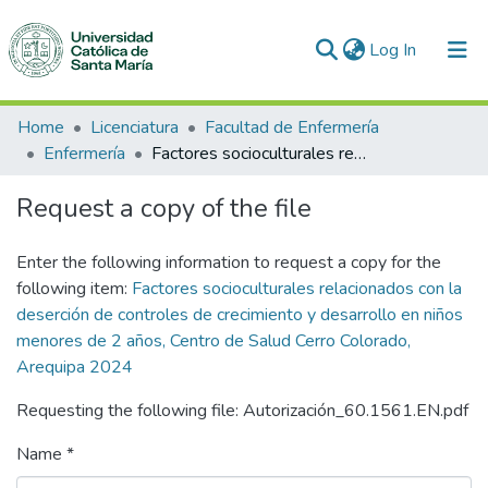
(current)
Log In
Communities & Collections
Home
Licenciatura
Facultad de Enfermería
Enfermería
Factores socioculturales relacionados con la deserción de controles de crecimiento y desarrollo en niños menores de 2 años, Centro de Salud Cerro Colorado, Arequipa 2024
All of DSpace
Request a copy of the file
Statistics
Enter the following information to request a copy for the
following item:
Factores socioculturales relacionados con la
deserción de controles de crecimiento y desarrollo en niños
menores de 2 años, Centro de Salud Cerro Colorado,
Arequipa 2024
Requesting the following file: Autorización_60.1561.EN.pdf
Name *