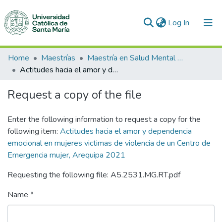
(current)
Log In
Communities & Collections
Home
Maestrías
Maestría en Salud Mental del Niño, del Adolescente y de la Familia
Actitudes hacia el amor y dependencia emocional en mujeres victimas de violencia de un Centro de Emergencia mujer, Arequipa 2021
All of DSpace
Request a copy of the file
Statistics
Enter the following information to request a copy for the
following item:
Actitudes hacia el amor y dependencia
emocional en mujeres victimas de violencia de un Centro de
Emergencia mujer, Arequipa 2021
Requesting the following file: A5.2531.MG.RT.pdf
Name *