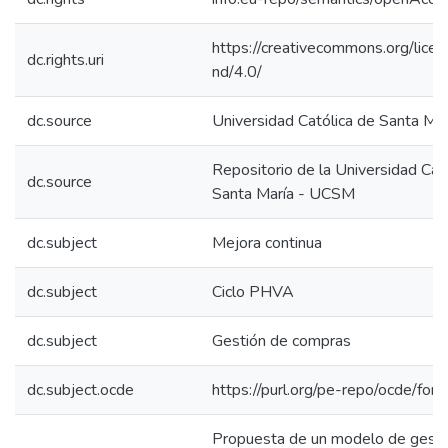
https://creativecommons.org/lice
dc.rights.uri
nd/4.0/
dc.source
Universidad Católica de Santa Mar
Repositorio de la Universidad Cat
dc.source
Santa María - UCSM
dc.subject
Mejora continua
dc.subject
Ciclo PHVA
dc.subject
Gestión de compras
dc.subject.ocde
https://purl.org/pe-repo/ocde/for
Propuesta de un modelo de gesti