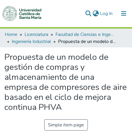
(current)
Log In
Communities & Collections
Home
Licenciatura
Facultad de Ciencias e Ingenierías Físicas y Formales
Ingeniería Industrial
Propuesta de un modelo de gestión de compras y almacenamiento de una empresa de compresores de aire basado en el ciclo de mejora continua PHVA
All of DSpace
Propuesta de un modelo de
Statistics
gestión de compras y
almacenamiento de una
empresa de compresores de aire
basado en el ciclo de mejora
continua PHVA
Simple item page