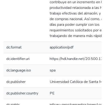
contribuye en un incremento en la
productividad relacionada a las ho
trabajo efectivas del almacén, y de
de compras nacional. Así como, ah
días para poder cumplir con los
requerimientos solicitados por el u
trabajando de manera más rápida y
dc.format
application/pdf
dc.identifier.uri
https://hdl.handle.net/20.500.
dc.language.iso
spa
dc.publisher
Universidad Católica de Santa Mar
dc.publisher.country
PE
dc.rights
info:eu-repo/semantics/openAcce