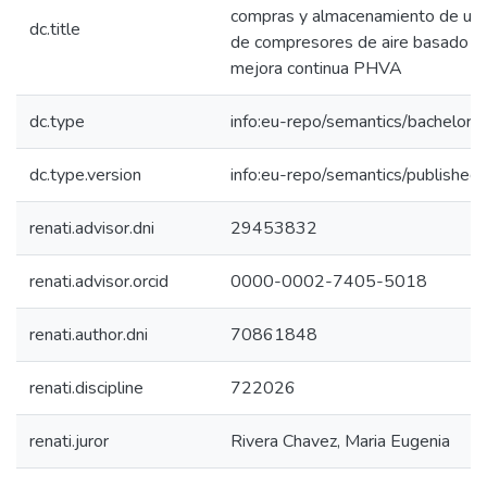
compras y almacenamiento de un
dc.title
de compresores de aire basado en 
mejora continua PHVA
dc.type
info:eu-repo/semantics/bachelorT
dc.type.version
info:eu-repo/semantics/published
renati.advisor.dni
29453832
renati.advisor.orcid
0000-0002-7405-5018
renati.author.dni
70861848
renati.discipline
722026
renati.juror
Rivera Chavez, Maria Eugenia