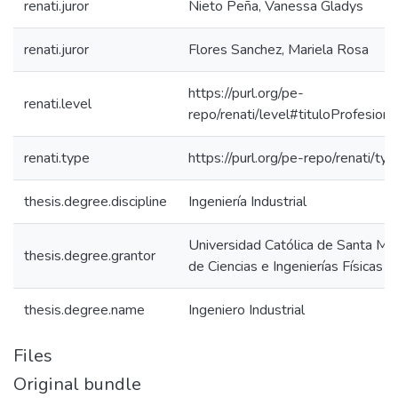
renati.juror
Nieto Peña, Vanessa Gladys
renati.juror
Flores Sanchez, Mariela Rosa
https://purl.org/pe-
renati.level
repo/renati/level#tituloProfesiona
renati.type
https://purl.org/pe-repo/renati/ty
thesis.degree.discipline
Ingeniería Industrial
Universidad Católica de Santa Mar
thesis.degree.grantor
de Ciencias e Ingenierías Físicas 
thesis.degree.name
Ingeniero Industrial
Files
Original bundle