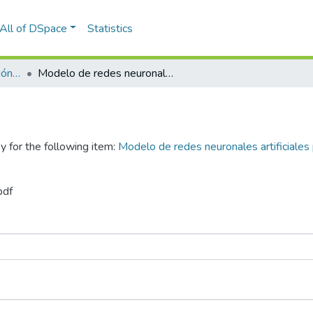
All of DSpace
Statistics
Maestría en Administración de Negocios
Modelo de redes neuronales artificiales para la proyección del tipo de cambio en el Perú: Periodo 2005 - 2023
y for the following item:
Modelo de redes neuronales artificiales 
pdf