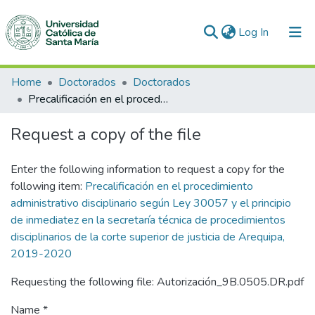
(current)
Log In
Communities & Collections
Home
Doctorados
Doctorados
Precalificación en el procedimiento administrativo disciplinario según Ley 30057 y el principio de inmediatez en la secretaría técnica de procedimientos disciplinarios de la corte superior de justicia de Arequipa, 2019-2020
All of DSpace
Request a copy of the file
Statistics
Enter the following information to request a copy for the
following item:
Precalificación en el procedimiento
administrativo disciplinario según Ley 30057 y el principio
de inmediatez en la secretaría técnica de procedimientos
disciplinarios de la corte superior de justicia de Arequipa,
2019-2020
Requesting the following file: Autorización_9B.0505.DR.pdf
Name *