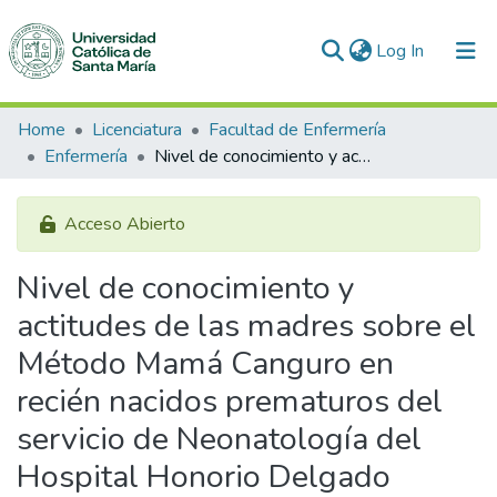
(current)
Log In
Communities & Collections
Home
Licenciatura
Facultad de Enfermería
Enfermería
Nivel de conocimiento y actitudes de las madres sobre el Método Mamá Canguro en recién nacidos prematuros del servicio de Neonatología del Hospital Honorio Delgado Espinoza, Arequipa 2024
All of DSpace
Statistics
Acceso Abierto
Nivel de conocimiento y
actitudes de las madres sobre el
Método Mamá Canguro en
recién nacidos prematuros del
servicio de Neonatología del
Hospital Honorio Delgado